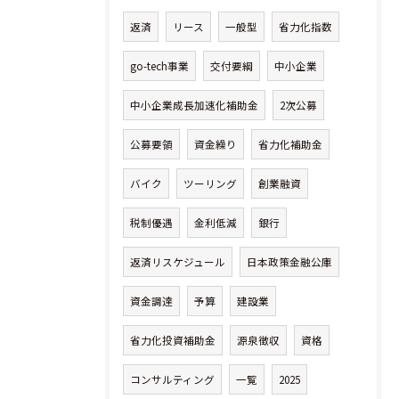
返済
リース
一般型
省力化指数
go-tech事業
交付要綱
中小企業
中小企業成長加速化補助金
2次公募
公募要領
資金繰り
省力化補助金
バイク
ツーリング
創業融資
税制優遇
金利低減
銀行
返済リスケジュール
日本政策金融公庫
資金調達
予算
建設業
省力化投資補助金
源泉徴収
資格
コンサルティング
一覧
2025