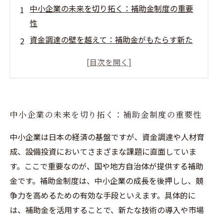
中小企業の未来を切り拓く：補助金制度の重要
性
資金調達の壁を越えて：補助金がもたらす新た
な可能性
人材育成と設備投資を支える：補助金の具体的
な効果
補助金を賢く活用するための3つのポイント
中小企業の未来を切り拓く：補助金制度の重要性
成功事例から学ぶ：補助金活用で成長した中小
企業
中小企業は日本の経済の基盤ですが、資金調達や人材育
補助金制度の現状と今後の展望
成、設備投資においてさまざまな課題に直面していま
す。ここで重要なのが、国や地方自治体が提供する補助
中小企業が補助金を最大限に活かすためのステ
金です。補助金制度は、中小企業の成長を後押しし、競
ップ
争力を高めるための有効な手段といえます。具体的に
は、補助金を活用することで、新たな技術の導入や市場