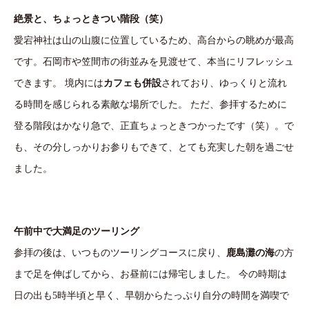
絶景と、ちょっときつい階段（笑）
愛宕神社は山の山腹に位置しているため、高台からの眺めが最高
です。石岡市や笠間市の街並みを見渡せて、本当にリフレッシュ
できます。 境内には
カフェも併設
されており、ゆっくりと流れ
る時間を感じられる素敵な場所でした。 ただ、参拝するために
登る階段はかなり急で、正直ちょっときつかったです（笑）。で
も、その分しっかりお参りもできて、とても充実した朝を過ごせ
ました。
午前中で大満足のツーリング
参拝の後は、いつものツーリングコースに戻り、
鹿島灘の海
の方
まで足を伸ばしてから、お昼前には帰宅しました。 今の時期は
日の出も5時半頃と早く、早朝からたっぷり自分の時間を満喫で