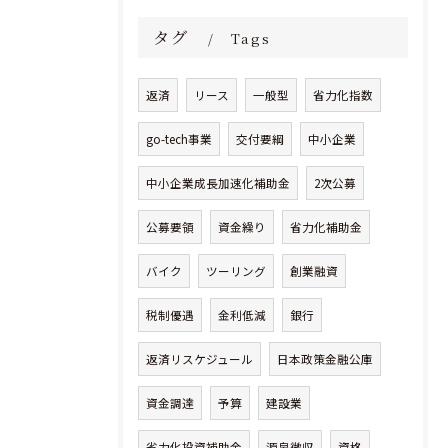
タグ
Tags
返済
リース
一般型
省力化指数
go-tech事業
交付要綱
中小企業
中小企業成長加速化補助金
2次公募
公募要領
資金繰り
省力化補助金
バイク
ツーリング
創業融資
税制優遇
金利低減
銀行
返済リスケジュール
日本政策金融公庫
資金調達
予算
建設業
省力化投資補助金
源泉徴収
資格