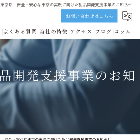
東京都 安全・安心な東京の実現に向けた製品開発支援事業のお知らせ
お問い合わせはこちら
ス
よくある質問
当社の特徴
アクセス
ブログ
コラム
誠実に解説 | ビジョンネクスト
資金調達
新着情報
開業
品開発支援事業のお知
中小企業
事業再生
善のプロが誠実に解説 | ビジョンネクスト
都 安全・安心な東京の実現に向けた製品開発支援事業のお知らせ