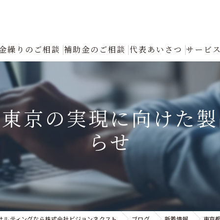
金繰りのご相談
補助金のご相談
代表あいさつ
サービ
創業融資コンサルタントの選び方と成功の秘訣｜確実な資金調達をプロが
返済が厳しい
な東京の実現に向けた製
融資について
らせ
創業融資
銀行への返済リスケジュール（条件変更）の手続きと進め方｜資金繰り改
認定支援機関による「税制優遇・金利低減」フル活用支援
サルティングなら株式会社ビジョンネクスト
ブログ
新着情報
東京