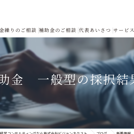
金繰りのご相談
補助金のご相談
代表あいさつ
サービ
創業融資コンサルタントの選び方と成功の秘訣｜確実な資金調達をプロが
返済が厳しい
補助金 一般型の採択結
融資について
創業融資
銀行への返済リスケジュール（条件変更）の手続きと進め方｜資金繰り改
認定支援機関による「税制優遇・金利低減」フル活用支援
経営コンサルティングなら株式会社ビジョンネクスト
ブログ
新着情報