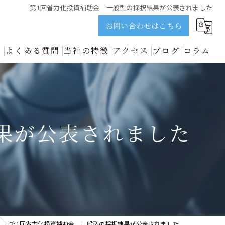
第1回省力化投資補助金 一般型の採択結果が公表されました
お問い合わせはこちら
ス
よくある質問
当社の特徴
アクセス
ブログ
コラム
誠実に解説 | ビジョンネクスト
資金調達
新着情報
開業
果が公表されました
中小企業
事業再生
善のプロが誠実に解説 | ビジョンネクスト
第1回省力化投資補助金 一般型の採択結果が公表されました