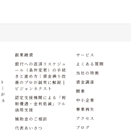
創業融資
サービス
銀行への返済リスケジュ
よくある質問
ール（条件変更）の手続
当社の特徴
きと進め方｜資金繰り改
ント
資金調達
善のプロが誠実に解説 |
訣｜
ビジョンネクスト
開業
ロが
認定支援機関による「税
中小企業
ンネ
制優遇・金利低減」フル
事業再生
活用支援
アクセス
補助金のご相談
ブログ
代表あいさつ