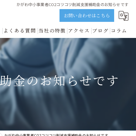
かがわ中小事業者CO2コツコツ削減支援補助金のお知らせです
お問い合わせはこちら
ス
よくある質問
当社の特徴
アクセス
ブログ
コラム
誠実に解説 | ビジョンネクスト
資金調達
新着情報
開業
補助金のお知らせです
中小企業
事業再生
善のプロが誠実に解説 | ビジョンネクスト
かがわ中小事業者CO2コツコツ削減支援補助金のお知らせです