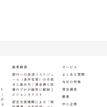
創業融資
サービス
銀行への返済リスケジュ
よくある質問
ール（条件変更）の手続
当社の特徴
きと進め方｜資金繰り改
ント
資金調達
善のプロが誠実に解説 |
訣｜
ビジョンネクスト
開業
ロが
認定支援機関による「税
中小企業
ンネ
制優遇・金利低減」フル