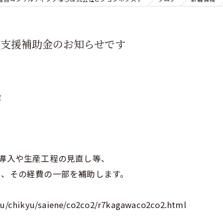
減支援補助金のお知らせです
金
の導入や生産工程の見直し等、
て、その経費の一部を補助します。
aku/chikyu/saiene/co2co2/r7kagawaco2co2.html