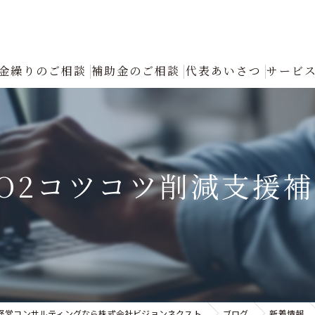
金繰りのご相談
補助金のご相談
代表あいさつ
サービ
創業融資コンサルタントの選び方と成功の秘訣｜確実な資金調達をプロが
返済が厳しい
O2コツコツ削減支援
融資について
創業融資
銀行への返済リスケジュール（条件変更）の手続きと進め方｜資金繰り改
認定支援機関による「税制優遇・金利低減」フル活用支援
経営コンサルティングなら株式会社ビジョンネクスト
ブログ
新着情報