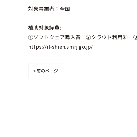
対象事業者：全国
補助対象経費:
①ソフトウェア購入費 ②クラウド利用料 ③
https://it-shien.smrj.go.jp/
< 前のページ