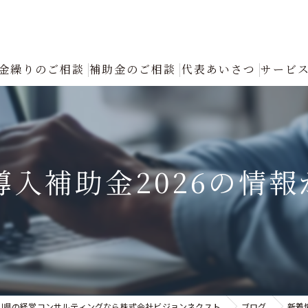
金繰りのご相談
補助金のご相談
代表あいさつ
サービ
創業融資コンサルタントの選び方と成功の秘訣｜確実な資金調達をプロが
返済が厳しい
導入補助金2026の情
融資について
創業融資
銀行への返済リスケジュール（条件変更）の手続きと進め方｜資金繰り改
認定支援機関による「税制優遇・金利低減」フル活用支援
川県の経営コンサルティングなら株式会社ビジョンネクスト
ブログ
新着