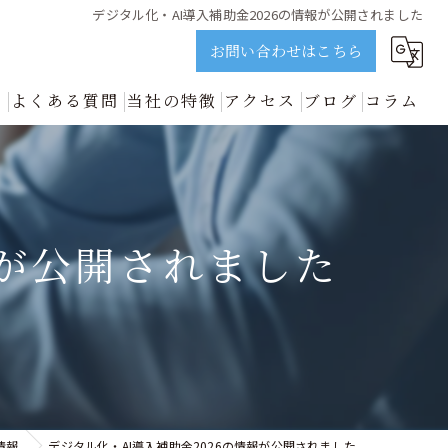
デジタル化・AI導入補助金2026の情報が公開されました
お問い合わせはこちら
ス
よくある質問
当社の特徴
アクセス
ブログ
コラム
誠実に解説 | ビジョンネクスト
資金調達
新着情報
開業
報が公開されました
中小企業
事業再生
善のプロが誠実に解説 | ビジョンネクスト
情報
デジタル化・AI導入補助金2026の情報が公開されました