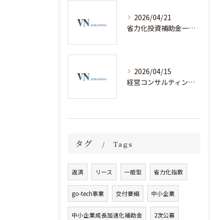
2026/04/21
省力化投資補助金一般型を経営コンサルティングと安心して活用するための実践ノウハウ
2026/04/15
経営コンサルティングと省力化補助金で人手不足企業が成果を出す実践事例集
タグ
Tags
返済
リース
一般型
省力化指数
go-tech事業
交付要綱
中小企業
中小企業成長加速化補助金
2次公募