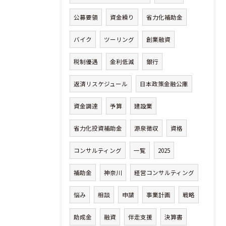
公募要領
資金繰り
省力化補助金
バイク
ツーリング
創業融資
税制優遇
金利低減
銀行
返済リスケジュール
日本政策金融公庫
資金調達
予算
建設業
省力化投資補助金
源泉徴収
資格
コンサルティング
一覧
2025
補助金
神奈川
経営コンサルティング
悩み
相談
申請
事業計画
戦略
助成金
融資
伴走支援
決算書