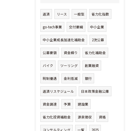
返済
リース
一般型
省力化指数
go-tech事業
交付要綱
中小企業
中小企業成長加速化補助金
2次公募
公募要領
資金繰り
省力化補助金
バイク
ツーリング
創業融資
税制優遇
金利低減
銀行
返済リスケジュール
日本政策金融公庫
資金調達
予算
建設業
省力化投資補助金
源泉徴収
資格
コンサルティング
一覧
2025