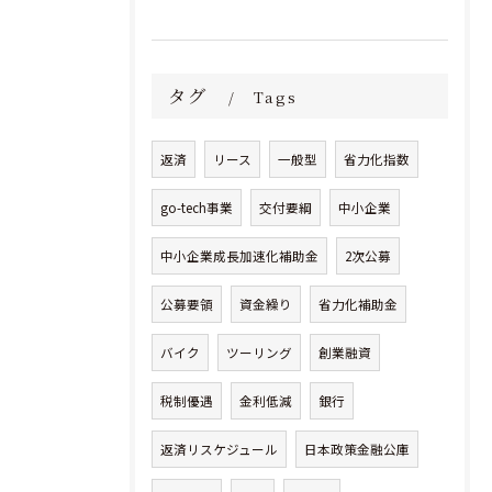
タグ
Tags
返済
リース
一般型
省力化指数
go-tech事業
交付要綱
中小企業
中小企業成長加速化補助金
2次公募
公募要領
資金繰り
省力化補助金
バイク
ツーリング
創業融資
税制優遇
金利低減
銀行
返済リスケジュール
日本政策金融公庫