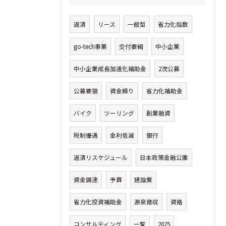
返済
リース
一般型
省力化指数
go-tech事業
交付要綱
中小企業
中小企業成長加速化補助金
2次公募
公募要領
資金繰り
省力化補助金
バイク
ツーリング
創業融資
税制優遇
金利低減
銀行
返済リスケジュール
日本政策金融公庫
資金調達
予算
建設業
省力化投資補助金
源泉徴収
資格
コンサルティング
一覧
2025