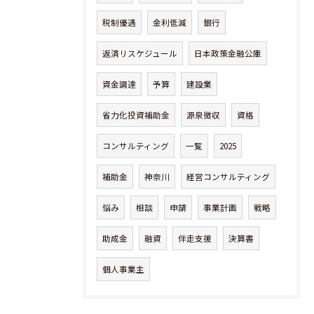
税制優遇
金利低減
銀行
返済リスケジュール
日本政策金融公庫
資金調達
予算
建設業
省力化投資補助金
源泉徴収
資格
コンサルティング
一覧
2025
補助金
神奈川
経営コンサルティング
悩み
相談
申請
事業計画
戦略
助成金
融資
伴走支援
決算書
個人事業主