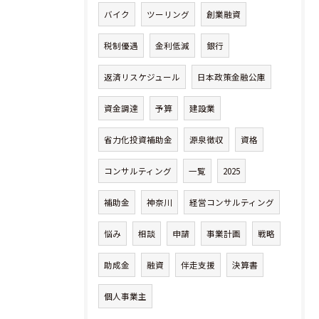
バイク
ツーリング
創業融資
税制優遇
金利低減
銀行
返済リスケジュール
日本政策金融公庫
資金調達
予算
建設業
省力化投資補助金
源泉徴収
資格
コンサルティング
一覧
2025
補助金
神奈川
経営コンサルティング
悩み
相談
申請
事業計画
戦略
助成金
融資
伴走支援
決算書
個人事業主