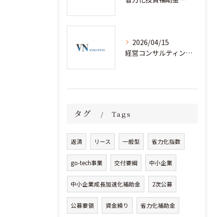
2026/04/15
経営コンサルティングと省力化補助金で人手不足企業が成果を出す実践事例集
タグ
Tags
返済
リース
一般型
省力化指数
go-tech事業
交付要綱
中小企業
中小企業成長加速化補助金
2次公募
公募要領
資金繰り
省力化補助金