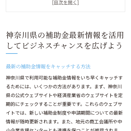
ンスとは
企業成長のための補助金利用のメリット
補助金活用で競争力を高めるには
神奈川県の補助金最新情報を活用
中小企業向け補助金の最新トレンド
してビジネスチャンスを広げよう
補助金情報を活かすネットワーキングの重
要性
補助金申請の基本と神奈川県での活用方法
最新の補助金情報をキャッチする方法
補助金申請の基本ステップ
神奈川県で利用可能な補助金情報をいち早くキャッチす
神奈川県特有の補助金申請ポイント
るためには、いくつかの方法があります。まず、神奈川
県の公式ウェブサイトや経済産業省のウェブサイトを定
必要書類の準備と提出方法
期的にチェックすることが重要です。これらのウェブサ
申請時の注意点とよくあるミス
イトでは、新しい補助金制度や申請期間についての最新
助成金と補助金の違いを理解する
情報が随時更新されます。また、地元の商工会議所や中
専門家に相談するメリットと活用法
小企業支援センターとも連携を保つことが推奨されま