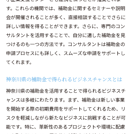
神奈川県で利用可能な補助金の種類と選び方
す。これらの機関では、補助金に関するセミナーや説明
地域振興補助金の特徴と活用法
会が開催されることが多く、直接相談することでさらに
環境保護関連の補助金を探すコツ
詳しい情報を得ることができます。さらに、専門のコン
サルタントを活用することで、自分に適した補助金を見
イノベーション支援補助金の選び方
つけるのも一つの方法です。コンサルタントは補助金の
スタートアップ向け補助金の種類
申請プロセスにも詳しく、スムーズな申請をサポートし
産業別に見る補助金選択のポイント
てくれます。
個人事業主におすすめの補助金
補助金を活用した成功事例から学ぶビジネス成
神奈川県の補助金で得られるビジネスチャンスとは
長の秘訣
神奈川県の補助金を活用することで得られるビジネスチ
成功事例1: 補助金で成長した企業の実例
ャンスは多岐にわたります。まず、補助金は新しい事業
成功事例2: 補助金活用で市場拡大に成功し
を開始する際の初期費用をサポートしてくれるため、リ
た事例
スクを軽減しながら新たなビジネスに挑戦することが可
成功事例3: 補助金を活用して経営改善に成
能です。特に、革新性のあるプロジェクトや環境に配慮
功した企業