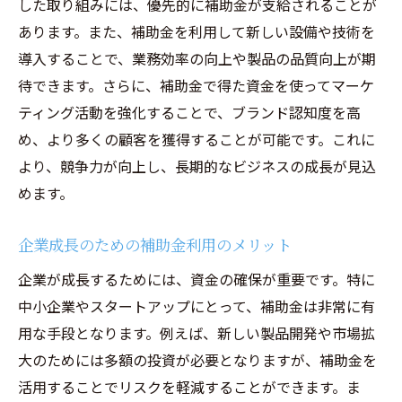
した取り組みには、優先的に補助金が支給されることが
成功事例4: 新規事業立ち上げに成功した補
あります。また、補助金を利用して新しい設備や技術を
助金活用例
導入することで、業務効率の向上や製品の品質向上が期
待できます。さらに、補助金で得た資金を使ってマーケ
成功事例5: 補助金で海外進出に成功した企
ティング活動を強化することで、ブランド認知度を高
業
め、より多くの顧客を獲得することが可能です。これに
成功事例から学ぶ成功のためのポイント
より、競争力が向上し、長期的なビジネスの成長が見込
神奈川県での補助金申請プロセスを詳しく解説
めます。
申請前に知っておくべき基礎知識
申請書類の具体的な書き方
企業成長のための補助金利用のメリット
審査の流れと審査基準
企業が成長するためには、資金の確保が重要です。特に
助成金受給後のフォローアップ
中小企業やスタートアップにとって、補助金は非常に有
申請が通らなかった場合の対策
用な手段となります。例えば、新しい製品開発や市場拡
オンライン申請のメリットと活用法
大のためには多額の投資が必要となりますが、補助金を
活用することでリスクを軽減することができます。ま
企業や個人事業主が知っておくべき補助金の最