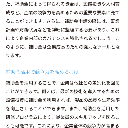
た、補助金によって得られる資金は、設備投資や人材育
新トレンド
成など、企業の競争力を高めるための重要な要素に充て
2023年の補助金動向と予測
ることができます。さらに、補助金申請の際には、事業
デジタル化支援補助金の最新情報
計画や財務状況などを詳細に整理する必要があり、これ
サステナビリティ関連の補助金トレンド
により企業内部のガバナンスも強化されるでしょう。こ
女性起業家向け補助金の最新事情
のように、補助金は企業成長のための強力なツールとな
地方創生に関連する補助金の動向
ります。
中小企業が注目すべき補助金の分野
補助金活用で競争力を高めるには
補助金を最大限に活用するための神奈川県独自
のサポート
補助金を活用することで、企業は他社との差別化を図る
神奈川県の補助金サポートプログラム
ことができます。例えば、最新の技術を導入するための
設備投資に補助金を利用すれば、製品の品質や生産効率
無料相談会やセミナーの活用方法
を向上させることができます。また、補助金を活用した
地域協力ネットワークの活用事例
研修プログラムにより、従業員のスキルアップを図るこ
専門家による個別相談のメリット
とも可能です。これにより、企業全体の競争力が高まる