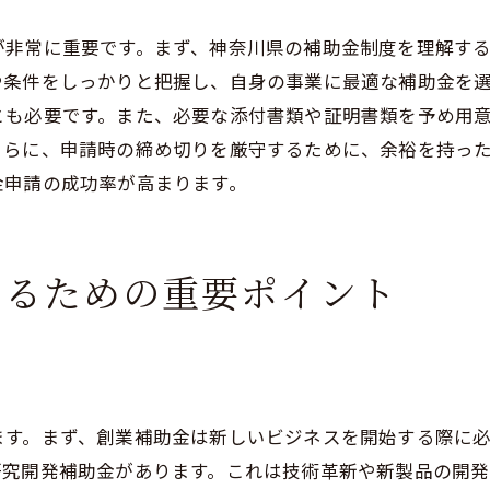
オンライン申請に必要な情報
が非常に重要です。まず、神奈川県の補助金制度を理解す
提出前に確認すべき書類のチェックリスト
や条件をしっかりと把握し、自身の事業に最適な補助金を
補助金申請書の正確な記入方法と注意点
とも必要です。また、必要な添付書類や証明書類を予め用
さらに、申請時の締め切りを厳守するために、余裕を持っ
申請書の各項目の書き方
金申請の成功率が高まります。
エラーチェック方法
書類の正確さを保つためのポイント
提出前に見直すべきチェックポイント
するための重要ポイント
申請書に添付する証拠書類の準備
申請書の誤字脱字を防ぐ方法
補助金審査後の次のステップと資金活用のポイント
審査結果通知後の対応方法
ます。まず、創業補助金は新しいビジネスを開始する際に
補助金が交付された場合の手続き
研究開発補助金があります。これは技術革新や新製品の開