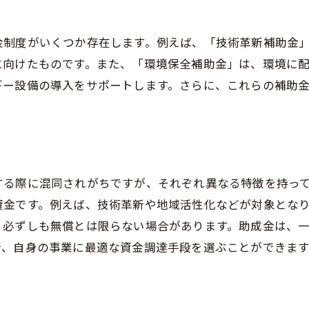
神奈川県の補助金申請プロセスを徹底解説
申請前に確認すべきこと
金制度がいくつか存在します。例えば、「技術革新補助金
申請書の書き方と注意点
に向けたものです。また、「環境保全補助金」は、環境に
ギー設備の導入をサポートします。さらに、これらの補助
オンライン申請の手順
申請後のプロセスと審査の流れ
審査結果の確認方法
結果通知後の手続きと対応
補助金申請でよくあるミスとその回避方法
する際に混同されがちですが、それぞれ異なる特徴を持っ
資金です。例えば、技術革新や地域活性化などが対象とな
よくある書類不備とその対策
、必ずしも無償とは限らない場合があります。助成金は、
申請書の記入ミスを防ぐ方法
で、自身の事業に最適な資金調達手段を選ぶことができま
期限内に提出をするためのチェックリスト
申請書類の見直しと最終確認
ミスを避けるための事前準備