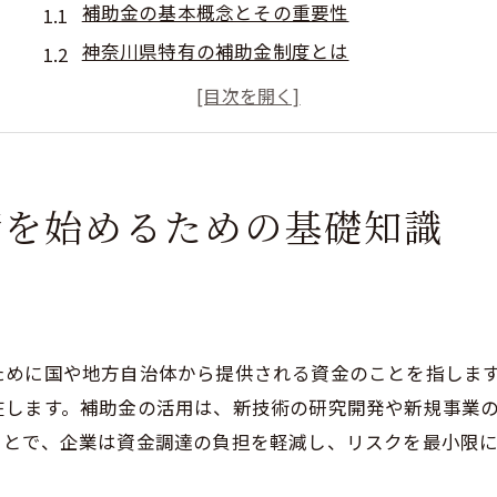
補助金の基本概念とその重要性
神奈川県特有の補助金制度とは
補助金と助成金の違いを理解する
補助金の対象となる事業とその条件
補助金申請のタイミングとスケジュール
補助金申請のための初期準備
請を始めるための基礎知識
補助金を正確に理解するための重要ポイント
補助金の種類とその特徴
神奈川県の補助金の主な種類
補助金の申請要件と評価基準
ために国や地方自治体から提供される資金のことを指しま
対象経費と補助金の使途制限
在します。補助金の活用は、新技術の研究開発や新規事業
補助金申請のための必要書類一覧
ことで、企業は資金調達の負担を軽減し、リスクを最小限
申請書類の作成と提出のプロセス