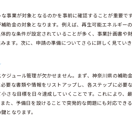
申請後のフォローアップ方法
うな事業が対象となるのかを事前に確認することが重要で
神奈川県の補助金利用で成功するための戦略
が補助金の対象となります。例えば、再生可能エネルギー
補助金を活用した成功事例の紹介
具体的な条件が設定されていることが多く、事業計画書や
効果的な補助金の使い方
進みます。次に、申請の準備についてさらに詳しく見ていき
事業計画と補助金の連携
補助金を得るためのプレゼンテーション方法
ル
補助金を活用した事業拡大のポイント
スケジュール管理が欠かせません。まず、神奈川県の補助
補助金活用後の報告書作成方法
に必要な書類や情報をリストアップし、各ステップに必要
補助金申請に必要な書類と情報の準備方法
て小さな目標を日々達成していくことです。これにより、
申請書類のリストアップ
。また、予備日を設けることで突発的な問題にも対応でき
必要情報の収集方法
の鍵となります。
書類の整理と保管方法
申請書類のフォーマットと記入方法