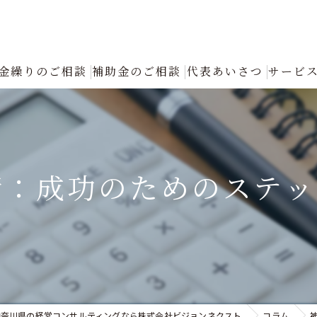
金繰りのご相談
補助金のご相談
代表あいさつ
サービ
創業融資コンサルタントの選び方と成功の秘訣｜確実な資金調達をプロが
返済が厳しい
請：成功のためのステッ
融資について
創業融資
銀行への返済リスケジュール（条件変更）の手続きと進め方｜資金繰り改
認定支援機関による「税制優遇・金利低減」フル活用支援
神奈川県の経営コンサルティングなら株式会社ビジョンネクスト
コラム