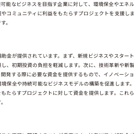
補助金を効果的に活用するための計画
続可能なビジネスを目指す企業に対して、環境保全やエネ
補助金利用後の報告義務
域やコミュニティに利益をもたらすプロジェクトを支援し
補助金活用後の事業のフィードバック
です。
次回の補助金申請に向けた改善点
補助金が提供されています。まず、新規ビジネスやスター
供し、初期投資の負担を軽減します。次に、技術革新や新
を開発する際に必要な資金を提供するもので、イノベーシ
環境保全や持続可能なビジネスモデルの構築を促進します
をもたらすプロジェクトに対して資金を提供します。これ
す。