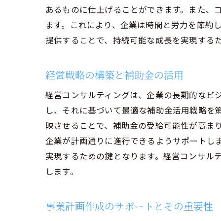
あるものに仕上げることができます。また、
申請後の
ます。これにより、企業は時間と労力を節約
経営コンサル
提供することで、持続可能な成長を実現する
地域特性
補助金を
経営戦略の構築と補助金の活用
持続可能
経営コンサルティングは、企業の長期的なビ
経営改善
し、それに基づいて最適な補助金活用戦略を
コンサル
映させることで、補助金の受給可能性が高ま
継続的な
企業が計画通りに進行できるようサポートし
神奈川県で小
実現するための鍵となります。経営コンサル
補助金申
します。
コンサル
成功する
事業計画作成のサポートとその重要性
申請成功