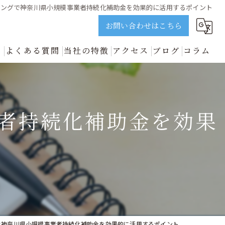
ィングで神奈川県小規模事業者持続化補助金を効果的に活用するポイント
お問い合わせはこちら
ス
よくある質問
当社の特徴
アクセス
ブログ
コラム
誠実に解説 | ビジョンネクスト
資金調達
新着情報
開業
者持続化補助金を効果
中小企業
事業再生
善のプロが誠実に解説 | ビジョンネクスト
で神奈川県小規模事業者持続化補助金を効果的に活用するポイント