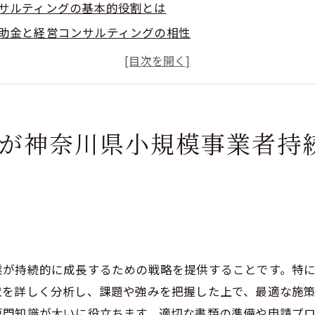
サルティングの基本的役割とは
助金と経営コンサルティングの相性
タントが提供する具体的なサポート内容
の構築と補助金の活用
作成のサポートとその重要性
用による地域経済の波及効果
グが神奈川県小規模事業者持
規模事業者持続化補助金を活用した成功事例とその分析
1: 製造業の事業拡大
2: サービス業の新規事業立ち上げ
となるポイント
は
ティング介入の影響
業が持続的に成長するための戦略を提供することです。特
学ぶ経営改善のヒント
状を詳しく分析し、課題や強みを把握した上で、最適な施
に見る補助金活用の具体的手法
専門知識が大いに役立ちます。適切な書類の準備や申請プ