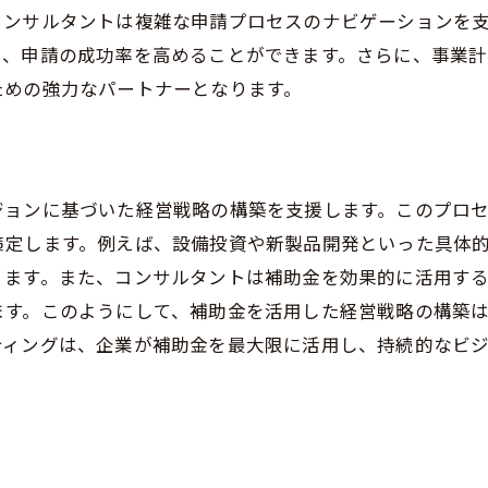
コンサルタントは複雑な申請プロセスのナビゲーションを
フォローアップと改善策
し、申請の成功率を高めることができます。さらに、事業
ティングの視点から見る神奈川県の小規模事業者持続化補
ための強力なパートナーとなります。
を活かした事業展開
最大限に活かす戦略
なビジネスモデルの構築
ジョンに基づいた経営戦略の構築を支援します。このプロ
のための具体的アクション
策定します。例えば、設備投資や新製品開発といった具体
タントが提案する成功への道筋
ります。また、コンサルタントは補助金を効果的に活用す
成長を支えるための施策
ます。このようにして、補助金を活用した経営戦略の構築
規模事業者持続化補助金を受けるための経営コンサルティ
ティングは、企業が補助金を最大限に活用し、持続的なビ
請の専門知識の必要性
タントが提供する価値
ためのパートナーシップ
率を高めるためのポイント