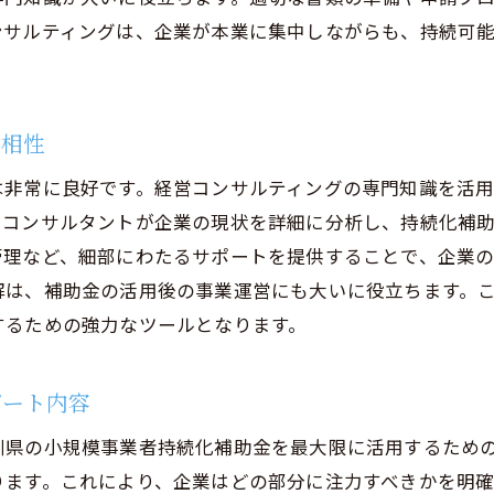
ティングを活用して小規模事業者持続化補助金を最大限に
ンサルティングは、企業が本業に集中しながらも、持続可
ティングの選び方とその基準
補助金申請のための準備
書の作成と見直し
の相性
と資金計画の策定
は非常に良好です。経営コンサルティングの専門知識を活
ィング戦略の最適化
、コンサルタントが企業の現状を詳細に分析し、持続化補
ティングを通じた継続的サポート
管理など、細部にわたるサポートを提供することで、企業の
解は、補助金の活用後の事業運営にも大いに役立ちます。
持続化補助金の申請手順と経営コンサルティングの支援内
するための強力なツールとなります。
準備すべきこと
の作成ポイント
ポート内容
セスの詳細説明
タントがサポートする役割
川県の小規模事業者持続化補助金を最大限に活用するため
ります。これにより、企業はどの部分に注力すべきかを明
のためのアドバイス