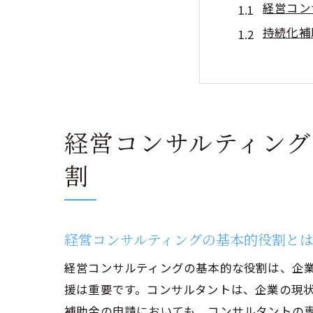
経営コン
持続化補
コンサル
経営戦略
事業計画
補助金活
経営コンサルティン
神奈川県で小
割
成功事例
成功事例
成功の鍵
経営コンサルティングの基本的役割と
コンサル
経営コンサルティングの基本的な役割は、企
事例から
援は重要です。コンサルタントは、企業の現
成功事例
補助金の申請においても、コンサルタントの