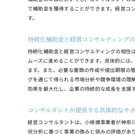
経営コンサル
で補助金を獲得することができます。経営コ
コンサル
す。
効果的な
事業計画
持続化補助金と経営コンサルティング
財務分析
持続化補助金と経営コンサルティングの相性
マーケテ
ムーズに進めることができます。具体的には
コンサル
ます。また、必要な書類の作成や提出期限の
グを通じて得られる市場分析や競争環境の理
小規模事業者
効果を最大化し、企業の持続的な成長を支援
申請前に
申請書類
コンサルタントが提供する具体的なサ
申請プロ
コンサル
経営コンサルタントは、小規模事業者が神奈
状分析に基づく事業の強みと弱みの評価があ
審査通過