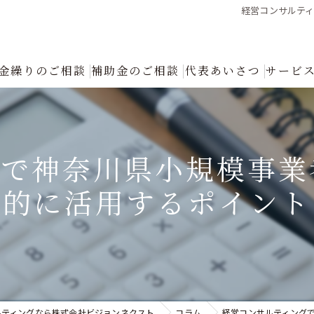
経営コンサルテ
金繰りのご相談
補助金のご相談
代表あいさつ
サービ
創業融資コンサルタントの選び方と成功の秘訣｜確実な資金調達をプロが
返済が厳しい
グで神奈川県小規模事業
融資について
的に活用するポイント
創業融資
銀行への返済リスケジュール（条件変更）の手続きと進め方｜資金繰り改
認定支援機関による「税制優遇・金利低減」フル活用支援
ルティングなら株式会社ビジョンネクスト
コラム
経営コンサルティング