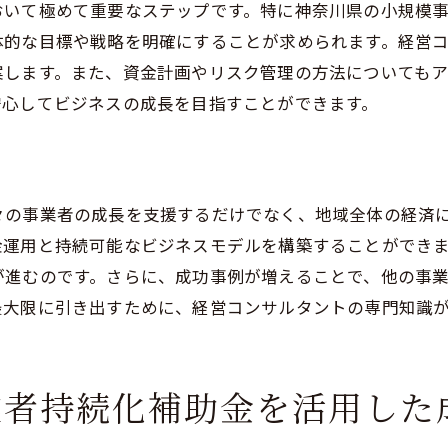
おいて極めて重要なステップです。特に神奈川県の小規模
資源配分の重要性
体的な目標や戦略を明確にすることが求められます。経営
サルティングの長期的効果
案します。また、資金計画やリスク管理の方法についても
ティングで小規模事業者持続化補助金の事業基盤強化を実
安心してビジネスの成長を目指すことができます。
強化のためのアプローチ
の改善策
と組織力強化
々の事業者の成長を支援するだけでなく、地域全体の経済
と新規市場開拓
金運用と持続可能なビジネスモデルを構築することができ
が進むのです。さらに、成功事例が増えることで、他の事
な成長戦略の策定
最大限に引き出すために、経営コンサルタントの専門知識
強化の成功事例と教訓
規模事業者必見！経営コンサルティングと補助金の最適な
サルティングのメリット
業者持続化補助金を活用した
請で避けるべきミス