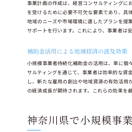
事業計画の作成は、経営コンサルティングに
戦略的な
を受けるために必要不可欠な要素であり、具
経営コン
地域のニーズや市場環境に適したプランを提
経営コンサル
サポートを行います。これにより、事業者は
事業基盤
補助金活用による地域経済の波及効果
財務体質
人材育成
小規模事業者持続化補助金の活用は、単に個
技術革新
サルティングを通じて、事業者は効率的な資
し、新たな雇用の創出や地域資源の有効活用
持続可能
の経済成長が期待されます。これらの効果を
事業基盤
神奈川県の小
経営コン
神奈川県で小規模事
補助金申