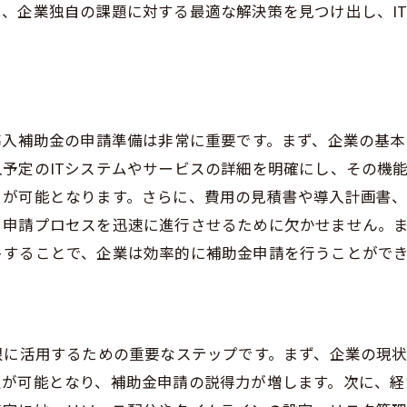
、企業独自の課題に対する最適な解決策を見つけ出し、I
コンサルティングとIT導入補助金企業の成功事例
中小企業のIT導入成功事例
導入後の効果と経済的なメリット
失敗から学ぶ重要な教訓
導入補助金の申請準備は非常に重要です。まず、企業の基
業界別の成功事例
予定のITシステムやサービスの詳細を明確にし、その機
地域特有の成功事例
とが可能となります。さらに、費用の見積書や導入計画書
コンサルタントの具体的な支援内容
、申請プロセスを迅速に進行させるために欠かせません。
導入補助金を最大限に活用する経営コンサルティングの戦略
トすることで、企業は効率的に補助金申請を行うことがで
長期的な視野に立った導入計画
企業文化とIT導入の融合
変革を推進するリーダーシップの役割
限に活用するための重要なステップです。まず、企業の現状
IT活用による業務改善の具体例
定が可能となり、補助金申請の説得力が増します。次に、経
効果的なトレーニングとサポート