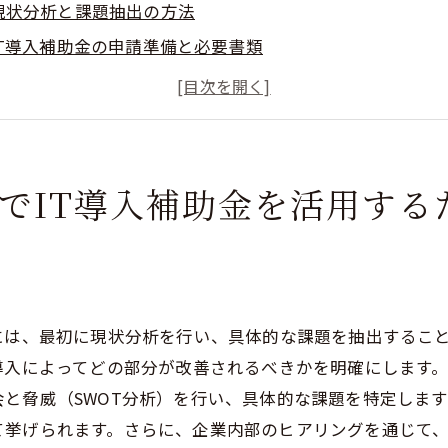
現状分析と課題抽出の方法
IT導入補助金の申請準備と必要書類
計画立案と戦略策定のポイント
申請プロセスの具体的な手順
補助金利用後の効果測定
経営コンサルタントの選び方と活用法
でIT導入補助金を活用する
するための経営コンサルティングIT導入補助金申請のコツ
申請書作成時の注意点
効果的なアピールポイントの設定
競争率を下げるための対策
には、最初に現状分析を行い、具体的な課題を抽出するこ
補助金申請のタイミングと計画
導入によってどの部分が改善されるべきかを明確にします
サポート体制の整備
と脅威（SWOT分析）を行い、具体的な課題を特定しま
て挙げられます。さらに、企業内部のヒアリングを通じて
成功事例から学ぶ具体的なコツ