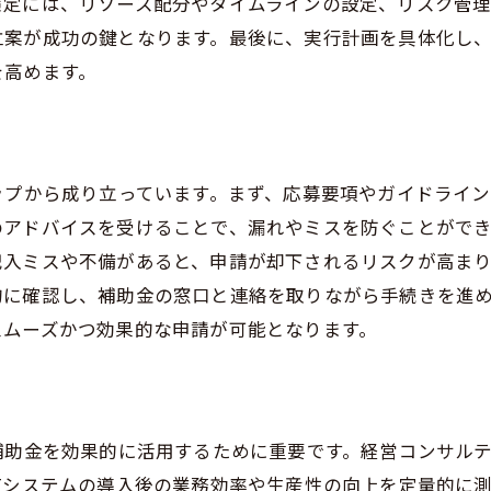
策定には、リソース配分やタイムラインの設定、リスク管
未来を見据えたIT戦略の構築
立案が成功の鍵となります。最後に、実行計画を具体化し
コンサルティングにおけるIT導入補助金の重要性とその活
を高めます。
企業成長におけるITの役割
補助金を活用したコスト削減のメリット
経営コンサルティングによるリスク管理
ップから成り立っています。まず、応募要項やガイドライ
補助金利用の長期的効果
のアドバイスを受けることで、漏れやミスを防ぐことがで
導入後の持続可能性の確保
記入ミスや不備があると、申請が却下されるリスクが高ま
的に確認し、補助金の窓口と連絡を取りながら手続きを進
事業拡大とIT導入の相乗効果
スムーズかつ効果的な申請が可能となります。
導入補助金申請経営コンサルティングの役割と影響
コンサルタントと企業の連携方法
申請成功率を高めるための要素
補助金申請後のフォローアップ
補助金を効果的に活用するために重要です。経営コンサル
Tシステムの導入後の業務効率や生産性の向上を定量的に
企業内での情報共有と活用