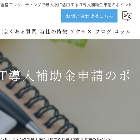
経営コンサルティングで最大限に活用する IT導入補助金申請のポイント
お問い合わせはこちら
ス
よくある質問
当社の特徴
アクセス
ブログ
コラム
誠実に解説 | ビジョンネクスト
資金調達
新着情報
開業
IT導入補助金申請のポ
中小企業
事業再生
善のプロが誠実に解説 | ビジョンネクスト
ンサルティングで最大限に活用する IT導入補助金申請のポイント