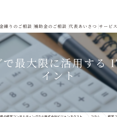
金繰りのご相談
補助金のご相談
代表あいさつ
サービ
創業融資コンサルタントの選び方と成功の秘訣｜確実な資金調達をプロが
返済が厳しい
で最大限に活用する 
融資について
イント
創業融資
銀行への返済リスケジュール（条件変更）の手続きと進め方｜資金繰り改
認定支援機関による「税制優遇・金利低減」フル活用支援
川県の経営コンサルティングなら株式会社ビジョンネクスト
コラム
経営コ