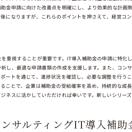
補助金申請に向けた改善点を明確にし、より効果的な計画
導入プロセスの最適化
最後になりますが、これらのポイントを押さえて、経営コ
中小企業に特化したサポート体制
。
コンサルティングでIT導入補助金を効果的に活用するため
効果的なプロジェクト管理の方法
IT導入による競争力強化の事例
を重視することが重要です。IT導入補助金の申請に特化
コンサルティングの質を高めるための工夫
分析し、最適な申請書類の作成を支援します。また、コン
補助金活用の成功基準
レポートを通じて、進捗状況を確認し、必要な調整を行う
導入後の継続的な改善策
することで、企業は補助金の受給確率を高め、持続的な成長
企業全体のパフォーマンス向上
ビジネスに活かしていただければ幸いです。新しいシリー
導入補助金と経営コンサルティング企業の成長を加速させる
市場の動向と競争環境の把握
ンサルティングIT導入補助
成長戦略とIT投資の連動