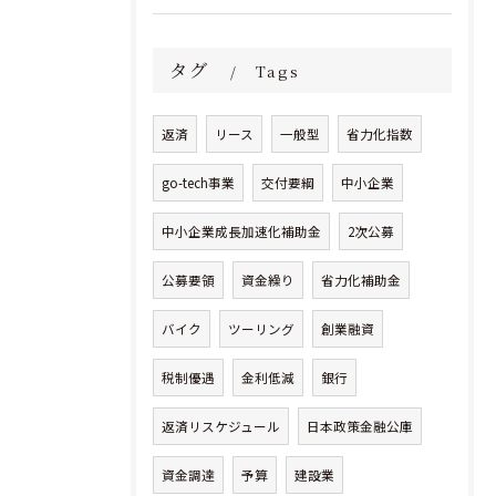
タグ
Tags
返済
リース
一般型
省力化指数
go-tech事業
交付要綱
中小企業
中小企業成長加速化補助金
2次公募
公募要領
資金繰り
省力化補助金
バイク
ツーリング
創業融資
税制優遇
金利低減
銀行
返済リスケジュール
日本政策金融公庫
資金調達
予算
建設業