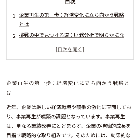
目次
企業再生の第一歩：経済変化に立ち向かう戦略
とは
挑戦の中で見つける道：財務分析で明らかにな
る課題
市場の声を聴く：マーケット調査が導く再生の
鍵
業務プロセスの再構築：効率化で生まれる新た
企業再生の第一歩：経済変化に立ち向かう戦略と
な可能性
は
成功事例から学ぶ：コンサルティング手法の効
果と結果
近年、企業は厳しい経済環境や競争の激化に直面してお
自社の未来を見据えた戦略的アプローチとは
り、事業再生が喫緊の課題となっています。事業再生
次世代リーダー育成のための実践的な知識を共
は、単なる業績改善にとどまらず、企業の持続的成長を
有しよう
目指す戦略的な取り組みです。そのためには、効果的な