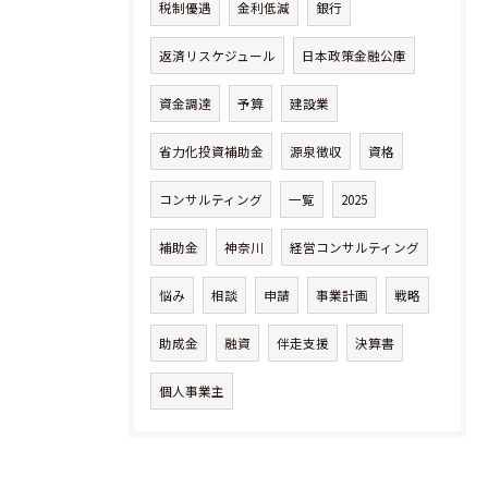
税制優遇
金利低減
銀行
返済リスケジュール
日本政策金融公庫
資金調達
予算
建設業
省力化投資補助金
源泉徴収
資格
コンサルティング
一覧
2025
補助金
神奈川
経営コンサルティング
悩み
相談
申請
事業計画
戦略
助成金
融資
伴走支援
決算書
個人事業主