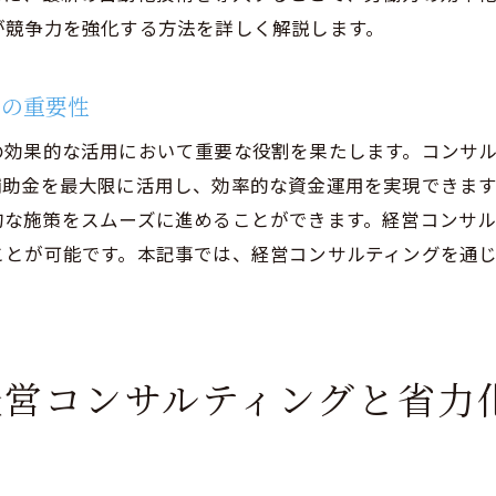
が競争力を強化する方法を詳しく解説します。
助金と経営コンサルティングの最適な組み合わせ
業の目標達成を支える補助金活用のヒント
用の重要性
投資補助金による資金運用の効率化を実現するコンサルテ
の効果的な活用において重要な役割を果たします。コンサ
資効率を高めるための資金運用戦略
補助金を最大限に活用し、効率的な資金運用を実現できま
ンサルティングが提案する効率的な資金管理法
的な施策をスムーズに進めることができます。経営コンサ
金運用の最適化に向けた具体的手法
ことが可能です。本記事では、経営コンサルティングを通
力化投資における資金流動性の確保
資補助金を活用したリスクマネジメントの重要性
金効率化を実現するための具体例とアドバイス
経営コンサルティングと省力
ンサルティングがもたらす省力化投資補助金活用の成功事
際に成功した省力化投資のケーススタディ
ンサルティングによる補助金活用事例の紹介