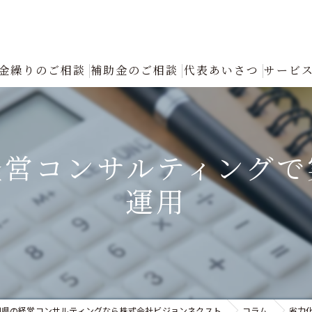
金繰りのご相談
補助金のご相談
代表あいさつ
サービ
創業融資コンサルタントの選び方と成功の秘訣｜確実な資金調達をプロが
返済が厳しい
経営コンサルティングで
融資について
運用
創業融資
銀行への返済リスケジュール（条件変更）の手続きと進め方｜資金繰り改
認定支援機関による「税制優遇・金利低減」フル活用支援
川県の経営コンサルティングなら株式会社ビジョンネクスト
コラム
省力