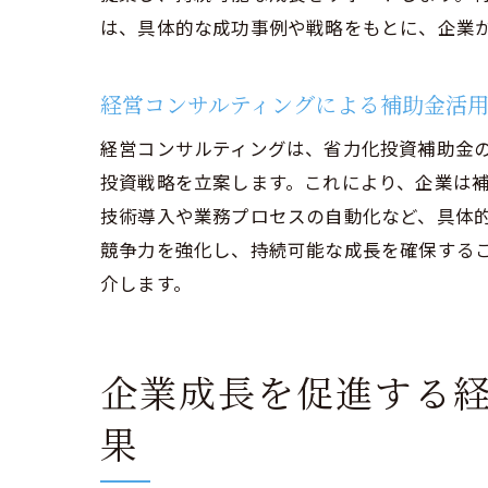
は、具体的な成功事例や戦略をもとに、企業
補
企
経営コンサルティングによる補助金活
省力化
経営コンサルティングは、省力化投資補助金
投
投資戦略を立案します。これにより、企業は
コ
技術導入や業務プロセスの自動化など、具体
資
競争力を強化し、持続可能な成長を確保する
省
介します。
投
資
企業成長を促進する
経営コ
実
果
コ