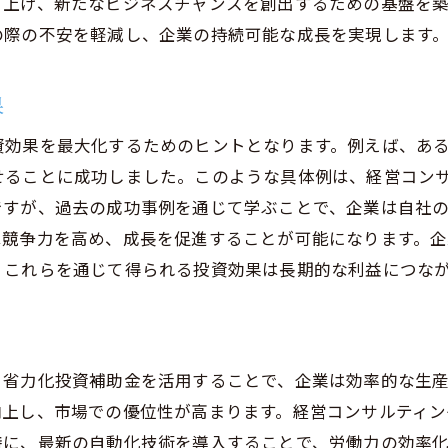
き上げ、新たなビジネスチャンスを創出するための基盤を
業のニーズに合わせた補助金活用戦略の策定
の際の不安を軽減し、企業の持続可能な成長を実現します
競争力を高める経営コンサルティングと省力化投資補助金
争力を引き出す省力化投資補助金の活用法
果
ンサルティングが推進する競争優位性の確立
資効果を最大化するためのヒントとなります。例えば、あ
助金を起点とした企業競争力の強化戦略
せることに成功しました。このような具体例は、経営コン
場競争に勝つための補助金活用技術
ですが、過去の成功事例を通じて学ぶことで、企業は自社
力化投資の成功がもたらす競争力アップの秘訣
は競争力を高め、成長を促進することが可能になります。
、これらを通じて得られる投資効果は長期的な利益につな
営コンサルティングで競争力を高める方法
ンサルティングで省力化投資補助金を最大限に活かすため
助金を最大限活用するための事前準備
ンサルタントが提供する活用テクニック集
。省力化投資補助金を活用することで、企業は効率的な生
功事例に学ぶ補助金活用の秘訣
向上し、市場での優位性が高まります。経営コンサルティン
特に、最新の自動化技術を導入することで、労働力の効率
力化投資の成果を高めるためのポイント