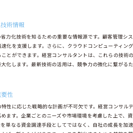
投資補助金を活用した経営の最適化に向けたプロセスと戦
営最適化に向けた補助金の効果的な使い方
化技術情報
率的なプロセス設計による運用コストの削減
省力化技術を知るための重要な情報源です。顧客管理シス
営戦略における補助金の役割とその活用法
速化を支援します。さらに、クラウドコンピューティング
力化による業務効率化の具体的事例
ることができます。経営コンサルタントは、これらの技術
ンサルティングが提案する最適化戦略の実践
最大化します。最新技術の活用は、競争力の強化に繋がる
助金活用プロセスのステップバイステップガイド
ンサルティングの視点から見る省力化投資補助金の効果的
ンサルタントが推奨する補助金活用のベストプラクティス
重要性
資補助金活用における企業の直面する課題と解決法
の特性に応じた戦略的な計画が不可欠です。経営コンサル
識と経験を活かした補助金申請の成功術
高めます。企業ごとのニーズや市場環境を考慮した上で、
ンサルティングによる補助金活用の効率的な手続き
金を単なる資金調達手段としてではなく、自社の成長を加
資効果を最大化するためのコンサルタントの役割