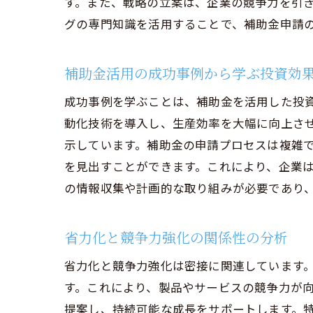
す。また、戦略の立案は、企業の競争力を引
企
グの専門知識を活用することで、補助金申請
企業の
競
補助金活用の成功事例から学ぶ投資効
コ
成功事例を学ぶことは、補助金を活用した投
補
動化技術を導入し、生産効率を大幅に向上さ
市
示しています。補助金の申請プロセスは複雑
省
を見出すことができます。これにより、企業
の情報収集や計画的な取り組みが必要であり
経
経営コ
省力化と競争力強化の関係性の分析
補
コ
省力化と競争力強化は密接に関連しています
成
す。これにより、製品やサービスの競争力が
提案し、持続可能な成長をサポートします。
省