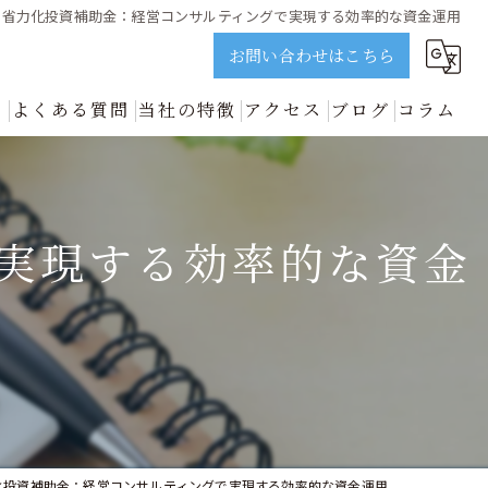
省力化投資補助金：経営コンサルティングで実現する効率的な資金運用
お問い合わせはこちら
ス
よくある質問
当社の特徴
アクセス
ブログ
コラム
誠実に解説 | ビジョンネクスト
資金調達
新着情報
開業
実現する効率的な資金
中小企業
事業再生
善のプロが誠実に解説 | ビジョンネクスト
化投資補助金：経営コンサルティングで実現する効率的な資金運用