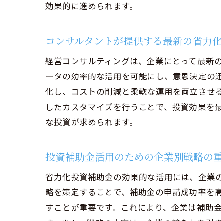
効果的に進められます。
省力化
経
コンサルタントが提供する最新の省力
効
経営コンサルティングは、企業にとって最新の
経
ータの効率的な活用を可能にし、意思決定の迅
省
化し、コストの削減と柔軟な運用を両立させ
コ
したカスタマイズを行うことで、投資効果を
補
な投資が求められます。
経営コ
コ
投資補助金活用のための企業別戦略の
投
省力化投資補助金の効果的な活用には、企業
知
略を策定することで、補助金の申請成功率を
コ
すことが重要です。これにより、企業は補助
投