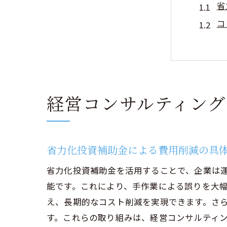
省
コ
投
補
省
経
経営コンサルティン
企業成
省
コ
省力化投資補助金による費用削減の具
成
省力化投資補助金を活用することで、企業は
補
能です。これにより、手作業による誤りを大
企
え、長期的なコスト削減を実現できます。さ
す。これらの取り組みは、経営コンサルティ
省