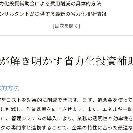
力化投資補助金による費用削減の具体的方法
ンサルタントが提供する最新の省力化技術情報
資補助金活用のための企業別戦略の重要性
助金活用の成功事例から学ぶ投資効果
力化と競争力強化の関係性の分析
営コンサルティングによる補助金活用の重要性
グが解き明かす省力化投資補
長を促進する経営コンサルティングと省力化投資補助金の
力化投資補助金がもたらす成長のチャンス
ンサルタントの視点から見る補助金活用の戦略
体的方法
長を加速させる投資補助金の効果的な活用法
運営コストを効果的に削減できます。まず、補助金を使っ
助金とコンサルティングの組み合わせによる市場拡大
幅に削減し、作業効率を向上させます。また、エネルギー
業の成長戦略における補助金の位置づけ
らに、管理システムの導入により、業務の透明性と効率性
ングの専門家と連携することで、企業の特性に合った最適
力化補助金を通じた新たな市場開拓の可能性