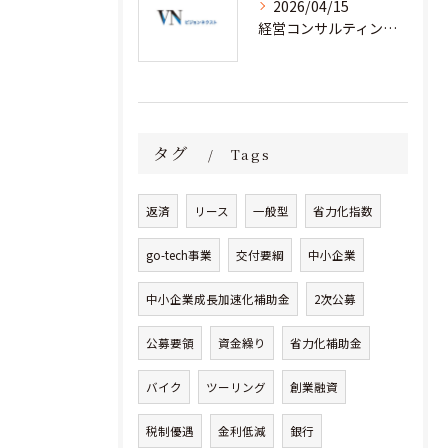
2026/04/15
経営コンサルティングと省力化補助金で人手不足企業が成果を出す実践事例集
タグ
Tags
返済
リース
一般型
省力化指数
go-tech事業
交付要綱
中小企業
中小企業成長加速化補助金
2次公募
公募要領
資金繰り
省力化補助金
バイク
ツーリング
創業融資
税制優遇
金利低減
銀行