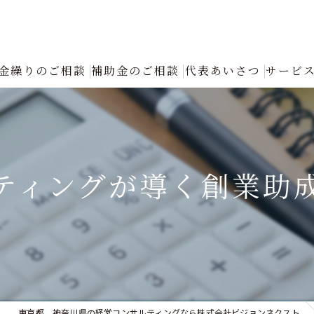
金繰りのご相談
補助金のご相談
代表あいさつ
サービ
創業融資コンサルタントの選び方と成功の秘訣｜確実な資金調達をプロが
返済が厳しい
ティングが導く創業助
融資について
創業融資
銀行への返済リスケジュール（条件変更）の手続きと進め方｜資金繰り改
認定支援機関による「税制優遇・金利低減」フル活用支援
東京都、神奈川県の経営コンサルティングなら株式会社ビジョンネクスト