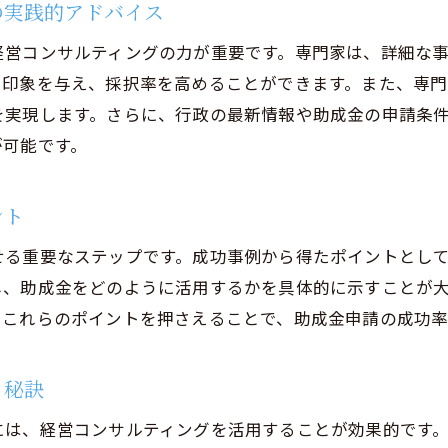
の実践的アドバイス
実績に基づく助成金活用戦略の構築
経営コンサルティングの力が重要です。専門家は、詳細な
助成金申請の成功率を上げる経営コンサルティングのノウ
く印象を与え、採択率を高めることができます。また、専
助成金申請の前に知っておくべき要点
を実現します。さらに、行政の最新情報や助成金の申請条
コンサルタントの経験から学ぶ助成金活用法
が可能です。
成功への第一歩：効果的な助成金申請とは
助成金申請におけるコンサルティングの付加価値
ント
創業時に役立つ助成金申請のヒント
せる重要なステップです。成功事例から得たポイントとし
助成金申請成功のための検証とフィードバック
し、助成金をどのように活用するかを具体的に示すことが
コンサルティングが明かす創業助成金活用の新たな視点
。これらのポイントを押さえることで、助成金申請の成功率
助成金による企業競争力の向上策
従来の助成金活用に新たな価値を加える方法
る秘訣
創業助成金を通じた持続可能なビジネスモデル
には、経営コンサルティングを活用することが効果的です
助成金活用で注目すべきトレンドと変化