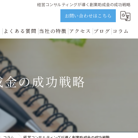
経営コンサルティングが導く創業助成金の成功戦略
お問い合わせはこちら
ス
よくある質問
当社の特徴
アクセス
ブログ
コラム
誠実に解説 | ビジョンネクスト
資金調達
新着情報
開業
成金の成功戦略
中小企業
事業再生
善のプロが誠実に解説 | ビジョンネクスト
コラム
経営コンサルティングが導く創業助成金の成功戦略