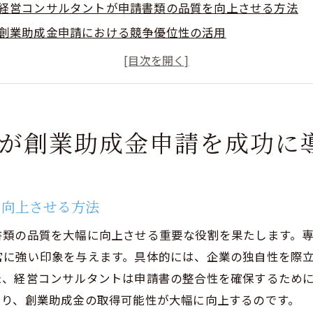
経営コンサルタントが申請書類の品質を向上させる方法
創業助成金申請における競争優位性の活用
専門家による市場トレンド分析と助成金の効果的活用
創業助成金申請の成功率を高めるための実践的アドバイス
成功事例に学ぶ創業助成金申請のポイント
創業助成金の申請プロセスを効率化する秘訣
グが創業助成金申請を成功に
助成金活用の鍵を握る経営コンサルティングの重要性
創業助成金を活用するための経営戦略の立案
経営コンサルティングが提供する具体的なアドバイス
を向上させる方法
創業助成金を企業成長のツールとして活用する方法
書類の品質を大幅に向上させる重要な役割を果たします。
助成金活用における経営コンサルティングの成功事例
官に強い印象を与えます。具体的には、企業の独自性を際
持続的成長を見据えた助成金の効果的な使い方
た、経営コンサルタントは申請書の整合性を確保するため
まり、創業助成金の取得可能性が大幅に向上するのです。
経営コンサルティングが明かす助成金活用の新たな可能性