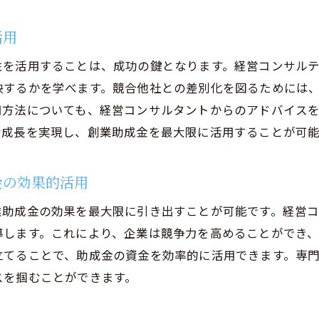
コンサルティングを活用して創業助成金を最大限に活用す
活用
経営戦略と助成金の統合的なプランニング
助成金申請の成功率を高めるためのステップ
性を活用することは、成功の鍵となります。経営コンサル
映するかを学べます。競合他社との差別化を図るためには
プロの視点から見た助成金の優先事項
用方法についても、経営コンサルタントからのアドバイス
経営コンサルティングの知見を活かした助成金活用
な成長を実現し、創業助成金を最大限に活用することが可能
創業助成金活用のためのリソース管理
助成金活用後の持続可能な成長戦略
金の効果的活用
の経営コンサルティングで創業助成金を効果的に活用する
業助成金の効果を最大限に引き出すことが可能です。経営
成功する創業助成金申請のための重要な要素
導します。これにより、企業は競争力を高めることができ
コンサルタントによる助成金申請プロセスの効率化
立てることで、助成金の資金を効率的に活用できます。専
助成金を活用した企業成長のシナリオ作成
スを掴むことができます。
経営コンサルティングでおさえるべき助成金活用のポイン
助成金での投資効果を最大化するアプローチ