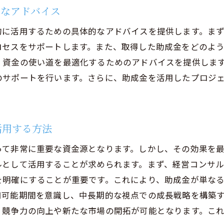
コンサルティングから学ぶ助成金の応用術
的なアドバイス
助成金活用後の成長管理とモニタリング
的に活用するための具体的なアドバイスを提供します。ま
経営コンサルティングが提案する持続的成長プラン
ロセスをサポートします。また、取得した助成金をどのよ
助成金を通じて実現する持続可能なビジネスモデル
、資金の使い道を最適化するためのアドバイスを提供しま
のサポートを行います。さらに、助成金を活用したプロジ
活用する方法
って非常に重要な資金源となります。しかし、その効果を
ルとして活用することが求められます。まず、経営コンサ
を明確にすることが重要です。これにより、助成金が単な
用可能期間を意識し、中長期的な視点での成長戦略を構築
、競争力の向上や新たな市場の開拓が可能となります。こ