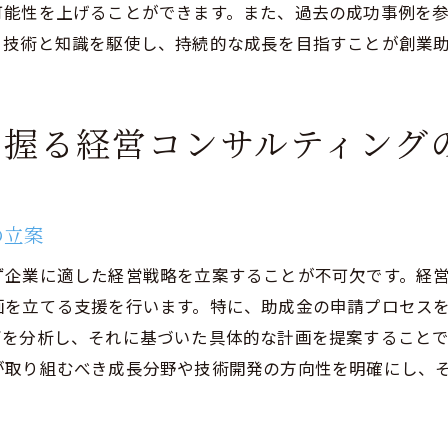
可能性を上げることができます。また、過去の成功事例を
未来を見据えた助成金活用のビジョン
、技術と知識を駆使し、持続的な成長を目指すことが創業
変化する市場における助成金の役割
助成金と経営コンサルティングが生む企業成長の未来
を握る経営コンサルティング
助成金を利用した企業の成長事例
コンサルティングによる成長加速の鍵とは
助成金とコンサルティングのシナジー効果
の立案
未来を切り開く創業助成金の活用法
ず企業に適した経営戦略を立案することが不可欠です。経
助成金を通じた事業拡大の可能性
画を立てる支援を行います。特に、助成金の申請プロセス
経営コンサルティングが導く未来のビジネス戦略
ズを分析し、それに基づいた具体的な計画を提案すること
コンサルティングを通じて創業助成金で持続的成長を実現
が取り組むべき成長分野や技術開発の方向性を明確にし、
持続可能な成長を支える助成金の使い方
助成金と長期的成長を組み合わせる戦略