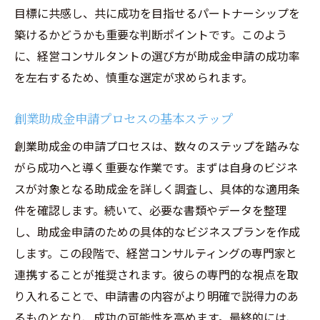
役割
目標に共感し、共に成功を目指せるパートナーシップを
創業時の資金不安を解消する経営コンサルティ
築けるかどうかも重要な判断ポイントです。このよう
ングの実践例
に、経営コンサルタントの選び方が助成金申請の成功率
資金不安を解消するための経営コンサルテ
を左右するため、慎重な選定が求められます。
ィングのアプローチ
創業助成金申請プロセスの基本ステップ
経営コンサルティングを活用した助成金獲
得の実践例
創業助成金の申請プロセスは、数々のステップを踏みな
がら成功へと導く重要な作業です。まずは自身のビジネ
資金不安に対するコンサルティングの具体
スが対象となる助成金を詳しく調査し、具体的な適用条
的な解決策
件を確認します。続いて、必要な書類やデータを整理
創業期の資金運用と経営コンサルティング
し、助成金申請のための具体的なビジネスプランを作成
の役割
します。この段階で、経営コンサルティングの専門家と
助成金以外の資金調達手段を活用するコン
連携することが推奨されます。彼らの専門的な視点を取
サルティング
り入れることで、申請書の内容がより明確で説得力のあ
資金不安を軽減するための事業計画策定支
るものとなり、成功の可能性を高めます。最終的には、