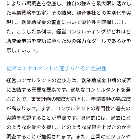
ビジネス計画のフィードバックと改善のプ
により市場調査を徹底し、独自の強みを最大限に活かし
ロセス
た事業戦略を策定。その結果、競合他社との差別化を実
現し、創業助成金の審査において優位性を確保しまし
助成金申請プロセスを簡略化する方法と経営コ
た。こうした事例は、経営コンサルティングがどれほど
ンサルティングの関わり
助成金申請を成功に導くための強力なツールであるかを
助成金申請書類の作成ポイントとコンサル
示しています。
の支援
申請プロセスの効率化を図る経営コンサル
経営コンサルタントの選び方とその重要性
ティングの活用法
経営コンサルタントの選び方は、創業助成金申請の成否
申請書類の整備と審査通過のためのアドバ
に直結する重要な要素です。適切なコンサルタントを選
イス
ぶことで、事業計画の精度が向上し、申請書類の完成度
助成金申請のよくあるミスとその防ぎ方
が高まります。まず、コンサルタントの専門性と過去の
専門家の知見を活かした申請プロセスの最
実績を確認することが重要です。具体的には、過去にど
適化
のような企業を支援し、どのような成果を上げたのかを
助成金申請のフローとコンサルティングの
調査することが推奨されます。また、企業のビジョンや