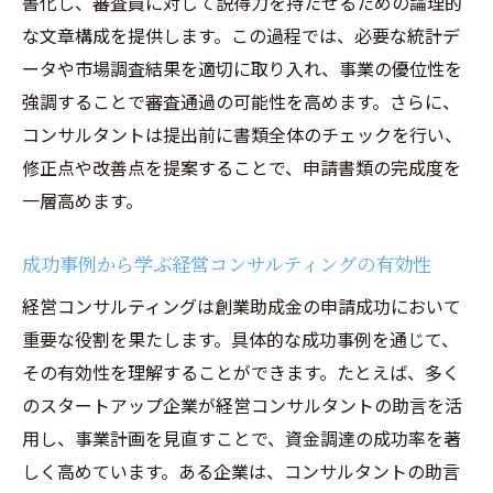
経営コンサルティングがもたらす資金調達
書化し、審査員に対して説得力を持たせるための論理的
の成功事例
な文章構成を提供します。この過程では、必要な統計デ
ータや市場調査結果を適切に取り入れ、事業の優位性を
助成金とその他の資金源の比較
強調することで審査通過の可能性を高めます。さらに、
資金調達におけるリスク管理の重要性
コンサルタントは提出前に書類全体のチェックを行い、
経営コンサルティングと創業助成金ビジネス計
修正点や改善点を提案することで、申請書類の完成度を
画の最適化
一層高めます。
ビジネス計画を最適化するための経営コン
サルティングの手法
成功事例から学ぶ経営コンサルティングの有効性
創業助成金を意識したビジネス計画の立て
経営コンサルティングは創業助成金の申請成功において
方
重要な役割を果たします。具体的な成功事例を通じて、
助成金申請に強いビジネス計画とは
その有効性を理解することができます。たとえば、多く
経営コンサルタントが見るビジネス計画の
のスタートアップ企業が経営コンサルタントの助言を活
改善点
用し、事業計画を見直すことで、資金調達の成功率を著
助成金に適したビジネスモデルの構築
しく高めています。ある企業は、コンサルタントの助言