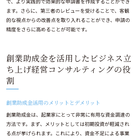
で、より実践的で効果的な申請書を作成することができ
成功率を上げるための戦略的コンサルティ
ます。さらに、第三者のレビューを受けることで、客観
ング
的な視点からの改善点を取り入れることができ、申請の
助成金活用と経営コンサルティングの連携
精度をさらに高めることが可能です。
事例
経営コンサルティングと助成金がもたらす
長期的な成長
創業助成金を活用したビジネス立
ビジネス成功のための助成金とコンサルテ
ち上げ経営コンサルティングの役
ィングの組み合わせ
割
助成金を最大限に活用するためのコンサル
ティングの役割
創業助成金活用のメリットとデメリット
創業助成金は、起業家にとって非常に有用な資金調達の
方法です。まず、メリットとしては初期投資が軽減され
る点が挙げられます。これにより、資金不足による事業