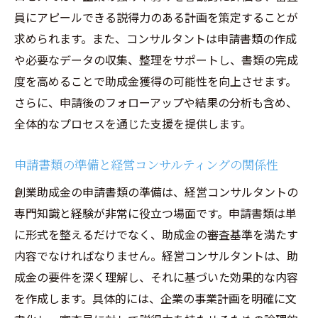
員にアピールできる説得力のある計画を策定することが
関係
求められます。また、コンサルタントは申請書類の作成
経営コンサルタントと共に描くビジョン
や必要なデータの収集、整理をサポートし、書類の完成
助成金を活用した成功事例の紹介
度を高めることで助成金獲得の可能性を向上させます。
創業初期における経営コンサルティングの
さらに、申請後のフォローアップや結果の分析も含め、
価値
全体的なプロセスを通じた支援を提供します。
資金調達を成功させるためのステップ経営コン
サルティングのサポート
申請書類の準備と経営コンサルティングの関係性
資金調達プランにおける経営コンサルティ
創業助成金の申請書類の準備は、経営コンサルタントの
ングの役割
専門知識と経験が非常に役立つ場面です。申請書類は単
投資家へのアプローチ方法とコンサルティ
に形式を整えるだけでなく、助成金の審査基準を満たす
ングの利用
内容でなければなりません。経営コンサルタントは、助
資金調達に成功するための具体的なステッ
成金の要件を深く理解し、それに基づいた効果的な内容
プ
を作成します。具体的には、企業の事業計画を明確に文