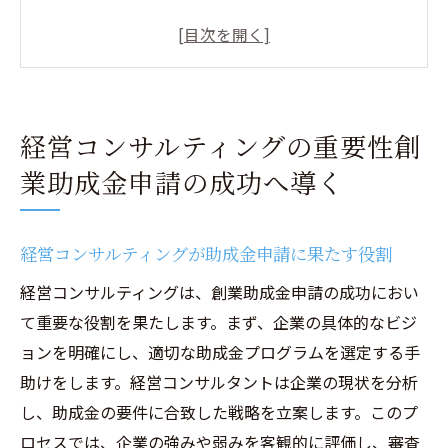
す役割
申請書類の準備と経営コンサルティングの
関係性
成功事例から学ぶ経営コンサルティングの
経営コンサルティングの重要性創
有効性
業助成金申請の成功へ導く
経営コンサルタントの選び方とその重要性
創業助成金申請プロセスの基本ステップ
助成金申請の成功率を高めるための戦略
経営コンサルティングが助成金申請に果たす役割
創業助成金を活用したビジネス立ち上げ経営コ
経営コンサルティングは、創業助成金申請の成功におい
ンサルティングの役割
て重要な役割を果たします。まず、企業の具体的なビジ
創業助成金活用のメリットとデメリット
ョンを明確にし、適切な助成金プログラムを選定する手
経営コンサルティングが提供する資金調達
助けをします。経営コンサルタントは企業の現状を分析
支援
し、助成金の要件に合致した戦略を立案します。このプ
ロセスでは、企業の強みや弱みを客観的に評価し、審査
ビジネス立ち上げ時の資金計画と助成金の