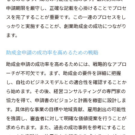
援
申請期限を厳守し、正確な記載を心掛けることでプロセ
助成金獲得後の成長戦略経営コンサルティング
スを完了することが重要です。この一連のプロセスをし
の活用法
っかりと実施することが、創業助成金の成功につながり
助成金を活用した成長戦略の構築方法
ます。
経営コンサルティングが支える持続的成長
へのアプローチ
助成金申請の成功率を高めるための戦略
市場拡大と助成金の効果的な使い方
助成金申請の成功率を高めるためには、戦略的なアプロ
助成金獲得後に直面する課題とその解決策
ーチが不可欠です。まず、助成金の要件を詳細に把握
し、自社のビジネスモデルとの適合性を確認することか
コンサルタントが提案する成長加速の戦略
ら始めます。その後、経営コンサルティングの専門家の
助成金を活用した企業価値向上の手法
協力を得て、申請書のビジョンと計画を緻密に設計しま
ビジネスの成功率を高める経営コンサルティン
す。具体的な事業の目標や地域貢献、雇用創出の可能性
グと助成金の相乗効果
を強調し、審査者に対して明確な価値提案を行うことが
助成金と経営コンサルティングの相乗効果
求められます。また、過去の成功事例を参考にすること
によるビジネス成功