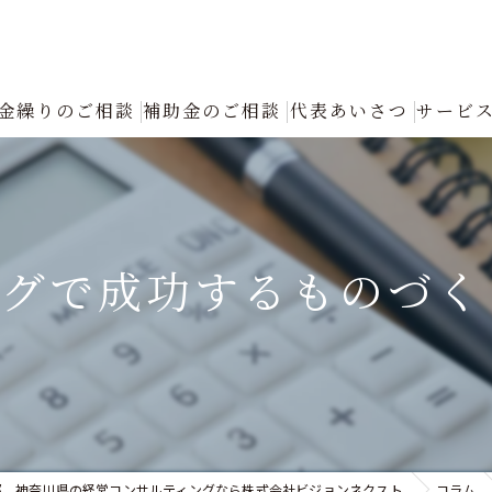
金繰りのご相談
補助金のご相談
代表あいさつ
サービ
創業融資コンサルタントの選び方と成功の秘訣｜確実な資金調達をプロが
返済が厳しい
ングで成功するものづく
融資について
創業融資
銀行への返済リスケジュール（条件変更）の手続きと進め方｜資金繰り改
認定支援機関による「税制優遇・金利低減」フル活用支援
都、神奈川県の経営コンサルティングなら株式会社ビジョンネクスト
コラム