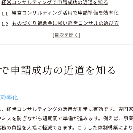
経営コンサルティングで申請成功の近道を知る
経営コンサルティング活用で申請準備を効率化
ものづくり補助金に強い経営コンサルの選び方
経営コンサルティングが申請成功率を高める理由
経営コンサルティングで申請書類の質を向上させる
経営コンサルティングと認定支援機関の連携メリッ
経営コンサルティング導入で競争力強化を目指す
グで申請成功の近道を知る
ものづくり補助金の効率的な進め方を解説
経営コンサルティングで補助金手順を明確に把握
ものづくり補助金申請の最適なスケジュール管理法
を効率化
経営コンサルティングが示す審査通過のポイント
は、経営コンサルティングの活用が非常に有効です。専門
経営コンサルティング活用で書類作成ミスを防ぐ
やミスを防ぎながら短期間で準備が進みます。例えば、事
ものづくり補助金申請で注意すべき最新動向
業務の負担を大幅に軽減できます。こうした体制構築によ