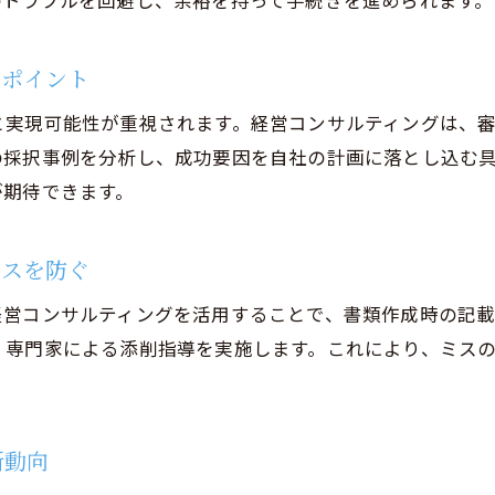
のトラブルを回避し、余裕を持って手続きを進められます。
ものづくり補助金活用で事業拡大を目指す戦略
経営コンサルティングと事業計画策定の重要性
のポイント
コンサルの視点で考える競争力強化策
経営コンサルティングの継続的な活用メリット
と実現可能性が重視されます。経営コンサルティングは、
ものづくり補助金で長期成長を実現するコツ
の採択事例を分析し、成功要因を自社の計画に落とし込む
が期待できます。
ミスを防ぐ
経営コンサルティングを活用することで、書類作成時の記
、専門家による添削指導を実施します。これにより、ミス
新動向