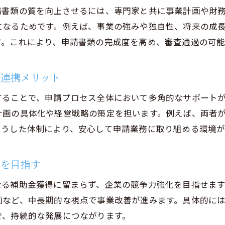
請書類の質を向上させるには、専門家と共に事業計画や財
経営コンサルティングで支援機関の強みを最大化
になるためです。例えば、事業の強みや独自性、将来の成
認定支援機関の支援を受ける際の注意点
す。これにより、申請書類の完成度を高め、審査通過の可能
対象外条件や申請リスクを事前に確認しよう
経営コンサルティングで対象外条件を正確に把握
の連携メリット
ものづくり補助金申請で見落としがちなリスク
することで、申請プロセス全体において多角的なサポート
経営コンサルティングが指摘する申請時の注意点
計画の具体化や経営戦略の策定を担います。例えば、両者
申請リスク低減のための経営コンサル活用術
こうした体制により、安心して申請業務に取り組める環境が
経営コンサルティングが助ける事前チェックのポイ
補助金申請の失敗を防ぐ経営コンサルティングの視
化を目指す
実践経験から学ぶコンサルの有効活用術
なる補助金獲得に留まらず、企業の競争力強化を目指せま
経営コンサルティングの実践事例で学ぶ成功法則
画など、中長期的な視点で事業改善が進みます。具体的に
ものづくり補助金申請で生きるコンサルの知見
で、持続的な発展につながります。
経営コンサルティング利用企業の体験談に学ぶ