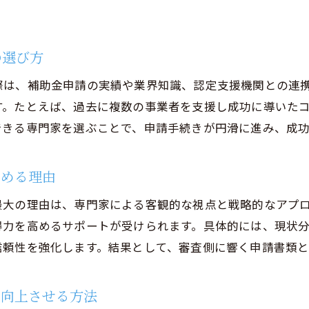
経営コンサルティングで効率的な申請体制を構築
申請代行の合法性と注意点を徹底解説
の選び方
経営コンサルティング利用時の申請代行合法性を確
ものづくり補助金申請代行の違法リスクと対策
際は、補助金申請の実績や業界知識、認定支援機関との連
す。たとえば、過去に複数の事業者を支援し成功に導いた
経営コンサルティングで安心の申請代行依頼を実現
できる専門家を選ぶことで、申請手続きが円滑に進み、成
適切な申請代行と経営コンサルティングの関係性
経営コンサルティングによる申請代行選定の基準
高める理由
違法トラブルを避けるための相談先と注意事項
認定支援機関の活用で補助金獲得率アップ
最大の理由は、専門家による客観的な視点と戦略的なアプ
得力を高めるサポートが受けられます。具体的には、現状
経営コンサルティングと認定支援機関の役割を理解
信頼性を強化します。結果として、審査側に響く申請書類と
ものづくり補助金で認定支援機関を活用するメリッ
経営コンサルティングが導く認定支援機関の選び方
を向上させる方法
認定支援機関と経営コンサルティングの連携事例