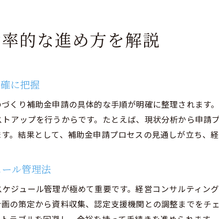
コンサル活用で事業成長を実現した取り組み
経営コンサルティングのサポート範囲を最大化する
効率的な進め方を解説
ものづくり補助金コンサルの選び方と活用ポイント
費用相場や料金体系の選び方も重要ポイント
経営コンサルティング費用の相場と選び方の基準
明確に把握
ものづくり補助金コンサル料金体系の特徴を解説
のづくり補助金申請の具体的な手順が明確に整理されます
経営コンサルティング費用の透明性と比較ポイント
ストアップを行うからです。たとえば、現状分析から申請
費用対効果を高める経営コンサルティング選定法
ます。結果として、補助金申請プロセスの見通しが立ち、
経営コンサルティング契約時の注意点を知ろう
ュール管理法
ものづくり補助金コンサル費用交渉のコツ
経営コンサルで事業成長を実現する秘訣
スケジュール管理が極めて重要です。経営コンサルティン
経営コンサルティングが事業成長に与える影響
計画の策定から資料収集、認定支援機関との調整までをチ