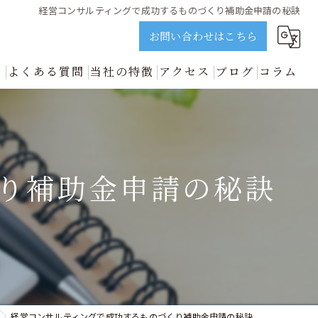
経営コンサルティングで成功するものづくり補助金申請の秘訣
お問い合わせはこちら
ス
よくある質問
当社の特徴
アクセス
ブログ
コラム
誠実に解説 | ビジョンネクスト
資金調達
新着情報
開業
り補助金申請の秘訣
中小企業
事業再生
善のプロが誠実に解説 | ビジョンネクスト
経営コンサルティングで成功するものづくり補助金申請の秘訣