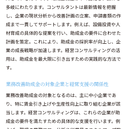
業務改善助成金の申請手順と経営コンサルの役
多岐にわたります。コンサルタントは最新情報を把握
割
し、企業の現状分析から改善計画の立案、申請書類の作
業務改善助成金の申請手順を経営コンサル
成まで一貫してサポートします。例えば、設備投資や人
が解説
材育成の具体的な提案を行い、助成金の要件に合わせた
経営コンサルティングがサポートする書類
計画を策定。これにより、助成金の採択率が向上し、企
作成の流れ
業の成長戦略が加速します。経営コンサルティングの活
用は、助成金を最大限に引き出すための実践的な方法で
助成金申請に必要な経営コンサルの具体的
す。
支援内容
申請ミスを防ぐ経営コンサルティングのチ
業務改善助成金の対象企業と経営支援の関係性
ェック体制
業務改善助成金の対象となるのは、主に中小企業であ
経営コンサルによる助成金申請フローの特
り、特に賃金引き上げや生産性向上に取り組む企業が該
徴
当します。経営コンサルティングは、これらの企業が助
経営コンサルティングが助成金申請を成功
成金の要件を満たすための具体的な支援を行います。例
へ導く理由