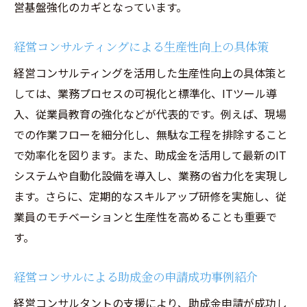
営基盤強化のカギとなっています。
個人事業主も対象の業務改善助成金を徹底解説
経営コンサルティングで個人事業主の助成
経営コンサルティングによる生産性向上の具体策
金活用を支援
経営コンサルティングを活用した生産性向上の具体策と
業務改善助成金は個人事業主も申請可能か
しては、業務プロセスの可視化と標準化、ITツール導
を解説
入、従業員教育の強化などが代表的です。例えば、現場
経営コンサルが教える個人事業主向け助成
での作業フローを細分化し、無駄な工程を排除すること
金申請法
で効率化を図ります。また、助成金を活用して最新のIT
個人事業主が助成金を受ける際の経営コン
システムや自動化設備を導入し、業務の省力化を実現し
サルの役割
ます。さらに、定期的なスキルアップ研修を実施し、従
経営コンサルティングで実現する個人事業
業員のモチベーションと生産性を高めることも重要で
主の業務改善
す。
業務改善助成金を個人事業主が賢く使うた
めの秘訣
経営コンサルによる助成金の申請成功事例紹介
経営コンサル費用と助成金申請の費用対効果を
経営コンサルタントの支援により、助成金申請が成功し