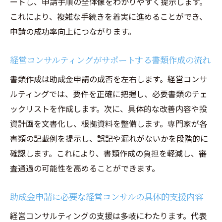
ートし、申請手順の全体像をわかりやすく提示します。
入例を紹介
これにより、複雑な手続きを着実に進めることができ、
業務改善助成金のよくあるQ&Aを経営コン
申請の成功率向上につながります。
サルが解説
申請記入時に経営コンサルがサポートでき
経営コンサルティングがサポートする書類作成の流れ
るポイント
書類作成は助成金申請の成否を左右します。経営コンサ
経営コンサルティングが教える申請書類の
ルティングでは、要件を正確に把握し、必要書類のチェ
記入コツ
ックリストを作成します。次に、具体的な改善内容や投
助成金申請で失敗しないためのQ&A集
資計画を文書化し、根拠資料を整備します。専門家が各
経営コンサルによる申請事例とよくある質
書類の記載例を提示し、誤記や漏れがないかを段階的に
問の整理
確認します。これにより、書類作成の負担を軽減し、審
査通過の可能性を高めることができます。
成功事例から学ぶ経営コンサルティングと助成
金活用法
助成金申請に必要な経営コンサルの具体的支援内容
経営コンサルティングで実現した助成金活
経営コンサルティングの支援は多岐にわたります。代表
用の成功事例