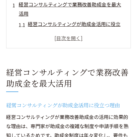
経営コンサルティングで業務改善助成金を最大
活用
経営コンサルティングが助成金活用に役立
つ理由
業務改善助成金の対象企業と経営支援の関
係性
助成金活用と経営コンサルティングの最新
経営コンサルティングで業務改善
動向
助成金を最大活用
経営コンサルティングによる生産性向上の
具体策
経営コンサルによる助成金の申請成功事例
経営コンサルティングが助成金活用に役立つ理由
紹介
経営コンサルティングが業務改善助成金の活用に効果的
専門家が語る業務改善助成金のメリットと
な理由は、専門家が助成金の複雑な制度や申請手順を熟
注意点
知しているためです。助成金制度は年々変化し、要件も