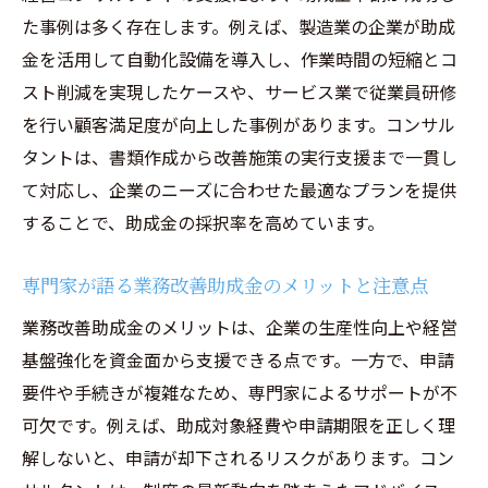
考える
た事例は多く存在します。例えば、製造業の企業が助成
経営コンサルティング費用と助成金活用の
金を活用して自動化設備を導入し、作業時間の短縮とコ
バランス
スト削減を実現したケースや、サービス業で従業員研修
助成金申請で経営コンサルに依頼する費用
を行い顧客満足度が向上した事例があります。コンサル
対効果
タントは、書類作成から改善施策の実行支援まで一貫し
て対応し、企業のニーズに合わせた最適なプランを提供
業務改善助成金とコンサル費用の相場を徹
することで、助成金の採択率を高めています。
底解説
経営コンサルティングでコスト削減を実現
専門家が語る業務改善助成金のメリットと注意点
する方法
業務改善助成金のメリットは、企業の生産性向上や経営
助成金活用時の経営コンサル費用は無駄に
基盤強化を資金面から支援できる点です。一方で、申請
ならないか
要件や手続きが複雑なため、専門家によるサポートが不
経営コンサルと助成金申請の費用効果的な
可欠です。例えば、助成対象経費や申請期限を正しく理
進め方
解しないと、申請が却下されるリスクがあります。コン
助成金コンサルは違法か？安心して依頼するた