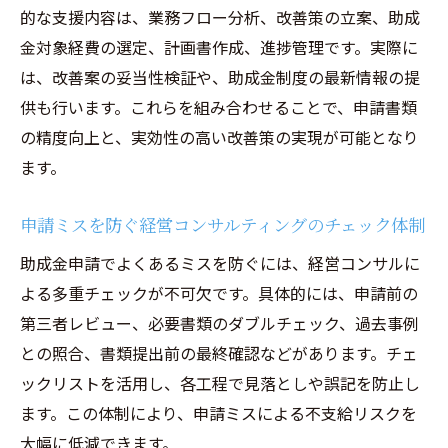
的な支援内容は、業務フロー分析、改善策の立案、助成
助成金活用による業務改善の効果と具体的
金対象経費の選定、計画書作成、進捗管理です。実際に
な成果
は、改善案の妥当性検証や、助成金制度の最新情報の提
経営コンサルが関わる助成金活用のベスト
供も行います。これらを組み合わせることで、申請書類
プラクティス
の精度向上と、実効性の高い改善策の実現が可能となり
業務改善助成金と経営コンサルで得た企業
ます。
の変化
経営コンサルティングの実体験から学ぶ助
申請ミスを防ぐ経営コンサルティングのチェック体制
成金活用
助成金申請でよくあるミスを防ぐには、経営コンサルに
成功事例が語る経営コンサルと助成金の効
よる多重チェックが不可欠です。具体的には、申請前の
果的連携
第三者レビュー、必要書類のダブルチェック、過去事例
との照合、書類提出前の最終確認などがあります。チェ
ックリストを活用し、各工程で見落としや誤記を防止し
ます。この体制により、申請ミスによる不支給リスクを
大幅に低減できます。