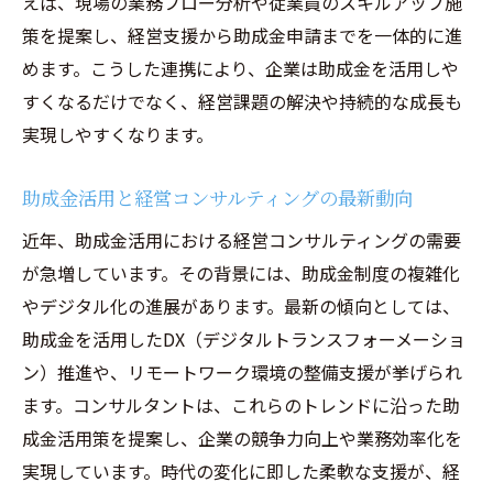
えば、現場の業務フロー分析や従業員のスキルアップ施
助成金活用なら経営コンサルティングが効果的
策を提案し、経営支援から助成金申請までを一体的に進
な理由
めます。こうした連携により、企業は助成金を活用しや
経営コンサルティングが業務改善助成金に
すくなるだけでなく、経営課題の解決や持続的な成長も
強い理由
実現しやすくなります。
助成金活用で経営コンサルを利用するメリ
ット
助成金活用と経営コンサルティングの最新動向
経営コンサルによる業務改善助成金の最適
近年、助成金活用における経営コンサルティングの需要
活用法
が急増しています。その背景には、助成金制度の複雑化
専門家が語る助成金と経営コンサルティン
やデジタル化の進展があります。最新の傾向としては、
グの相乗効果
助成金を活用したDX（デジタルトランスフォーメーショ
経営コンサルティングで得られる助成金活
ン）推進や、リモートワーク環境の整備支援が挙げられ
用の成功例
ます。コンサルタントは、これらのトレンドに沿った助
成金活用策を提案し、企業の競争力向上や業務効率化を
助成金活用時に頼れる経営コンサル選びの
実現しています。時代の変化に即した柔軟な支援が、経
ポイント