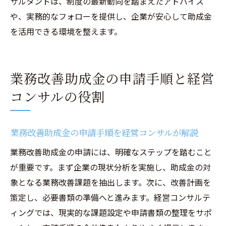
サルタントは、制度の最新動向を踏まえたアドバイス
めに
や、実務的なフォローを提供し、企業が安心して助成金
経営コンサルティングの違法性リスクと対
を活用できる環境を整えます。
策を解説
助成金コンサルが違法と判断されるケース
の特徴
業務改善助成金の申請手順と経営
安心して経営コンサルに依頼する選び方の
コンサルの役割
ポイント
経営コンサルティング契約で注意すべき法
業務改善助成金の申請手順を経営コンサルが解説
的事項
業務改善助成金の申請には、明確なステップを踏むこと
信頼できる経営コンサルの見極め方とは
が重要です。まず企業の現状分析を実施し、助成金の対
経営コンサルティング依頼時のトラブル回
象となる業務改善課題を抽出します。次に、改善計画を
避法
策定し、必要書類の準備へと進みます。経営コンサルテ
業務改善助成金の記入例やよくあるQ&Aまとめ
ィングでは、現実的な課題設定や申請書類の整理をサポ
経営コンサルティングで迷わない助成金記