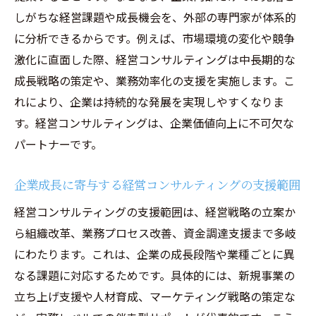
戦略コンサルと総合コンサルの業務範囲比
しがちな経営課題や成長機会を、外部の専門家が体系的
較
に分析できるからです。例えば、市場環境の変化や競争
経営コンサルティングのアプローチと戦略
激化に直面した際、経営コンサルティングは中長期的な
コンサルの視点
成長戦略の策定や、業務効率化の支援を実施します。こ
れにより、企業は持続的な発展を実現しやすくなりま
企業課題に対する経営コンサルティングの
す。経営コンサルティングは、企業価値向上に不可欠な
対応力
パートナーです。
コンサルタントの専門性で見るサービスの
違い
企業成長に寄与する経営コンサルティングの支援範囲
専門性が際立つ経営コンサルティングの魅力
経営コンサルティングの支援範囲は、経営戦略の立案か
経営コンサルティングの専門知識が企業成
ら組織改革、業務プロセス改善、資金調達支援まで多岐
長を後押し
にわたります。これは、企業の成長段階や業種ごとに異
現場に寄り添う経営コンサルティングの強
なる課題に対応するためです。具体的には、新規事業の
みと価値
立ち上げ支援や人材育成、マーケティング戦略の策定な
経営戦略コンサルティングの実践例と成果