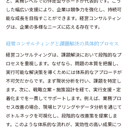
ど、実務レベルでの伴走型サポートが代表的です。こう
経営コンサルティングが提供するオーダー
した幅広い支援により、企業は競争力を強化し、持続可
メイド支援
能な成長を目指すことができます。経営コンサルティン
専門性を活かした経営コンサルティングの
グは、企業の多様なニーズに応える存在です。
事例紹介
経営コンサルティングと課題解決の具体的プロセス
企業成長を支えるコンサルの選び方ガイド
経営コンサルティングを選ぶ際のポイント
経営コンサルティングは、課題解決において段階的なプ
と基準
ロセスを重視します。なぜなら、問題の本質を把握し、
実行可能な解決策を導くためには体系的なアプローチが
企業戦略に適した経営コンサルティングの
不可欠だからです。まず現状分析を行い、課題を特定し
活用法
ます。次に、戦略立案・施策設計を経て、実行支援・定
経営コンサルティングが企業成長に果たす
着化までを一貫してサポートします。例えば、業務プロ
役割
セス改善の場合、現場ヒアリングやデータ分析を通じて
総合コンサルと戦略コンサルの違いと選び
ボトルネックを可視化し、段階的な改善策を提案しま
方
す。このような体系的な流れが、実効性の高い成果につ
経営コンサルティングの選定で重要な視点