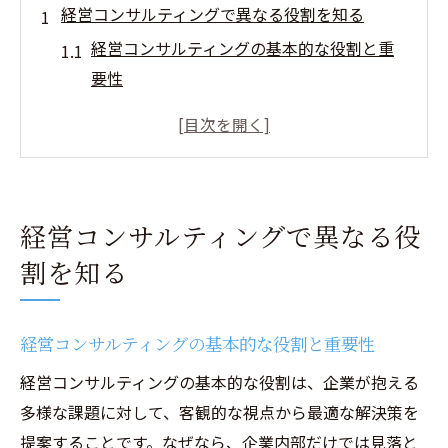
経営コンサルティングで異なる役割を知る
経営コンサルティングの基本的な役割と重
要性
企業成長に寄与する経営コンサルティング
の支援範囲
経営コンサルティングと課題解決の具体的
プロセス
経営コンサルティングで異なる役
現場支援に強い経営コンサルティングの特
割を知る
徴とは
経営コンサルティングが持つ専門知識と実
践力
経営コンサルティングの基本的な役割と重要性
戦略コンサルと経営コンサルの違いとは何か
経営コンサルティングの基本的な役割は、企業が抱える
経営コンサルティングで明確になる役割の
多様な課題に対して、客観的な視点から最適な解決策を
違い
提案することです。なぜなら、企業内部だけでは見落と