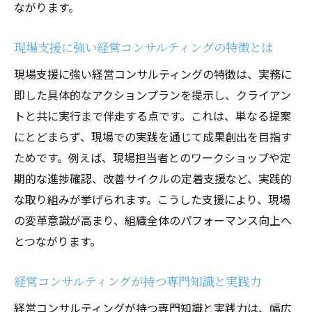
ながります。
戦略コンサルを目指す人に必要な資質とは
経営コンサルティングで求められる論理的
現場支援に強い経営コンサルティングの特徴とは
思考力
現場支援に強い経営コンサルティングの特徴は、実務に
戦略コンサルタントに必要なコミュニケー
即した具体的なアクションプランを提示し、クライアン
ション力
トと共に実行まで伴走する点です。これは、単なる提案
経営コンサルティングに欠かせない分析力
にとどまらず、現場での実践を通じて成果創出を目指す
と実行力
ためです。例えば、現場担当者とのワークショップや定
戦略コンサル向いてる人の特徴と適性
期的な進捗確認、改善サイクルの定着支援など、実践的
な取り組みが挙げられます。こうした支援により、現場
経営コンサルティングを活かすキャリア形
の変革意識が高まり、組織全体のパフォーマンス向上へ
成のヒント
とつながります。
総合コンサルと戦略コンサルの業務範囲比較
経営コンサルティングと戦略コンサルの業
経営コンサルティングが持つ専門知識と実践力
務内容比較
経営コンサルティングが持つ専門知識と実践力は、幅広