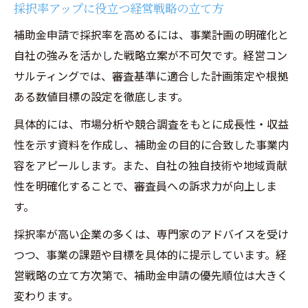
採択率アップに役立つ経営戦略の立て方
経営コンサルティングの戦略立案で申請力
補助金申請で採択率を高めるには、事業計画の明確化と
を強化
自社の強みを活かした戦略立案が不可欠です。経営コン
補助金申請で成功するための優先順位付け
サルティングでは、審査基準に適合した計画策定や根拠
とは
ある数値目標の設定を徹底します。
助成金コンサルティングの具体的な支援内
具体的には、市場分析や競合調査をもとに成長性・収益
容
性を示す資料を作成し、補助金の目的に合致した事業内
経営コンサルタント 東京で探す成功事例と
容をアピールします。また、自社の独自技術や地域貢献
ヒント
性を明確化することで、審査員への訴求力が向上しま
補助金獲得後の経営コンサルティング活用
す。
法
採択率が高い企業の多くは、専門家のアドバイスを受け
申請書作成を通じた経営コンサルの実践的効果
つつ、事業の課題や目標を具体的に提示しています。経
とは
営戦略の立て方次第で、補助金申請の優先順位は大きく
経営コンサルティングで申請書に説得力を
変わります。
持たせる