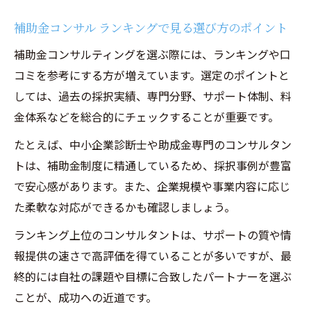
補助金コンサル活用で採択率が高まる理由
補助金コンサル ランキングで見る選び方のポイント
事業計画書のブラッシュアップに役立つ視
補助金コンサルティングを選ぶ際には、ランキングや口
点
コミを参考にする方が増えています。選定のポイントと
経営コンサルティングが明かす書類作成の
しては、過去の採択実績、専門分野、サポート体制、料
コツ
金体系などを総合的にチェックすることが重要です。
助成金コンサルティングが実績を生む背景
たとえば、中小企業診断士や助成金専門のコンサルタン
トは、補助金制度に精通しているため、採択事例が豊富
で安心感があります。また、企業規模や事業内容に応じ
た柔軟な対応ができるかも確認しましょう。
ランキング上位のコンサルタントは、サポートの質や情
報提供の速さで高評価を得ていることが多いですが、最
終的には自社の課題や目標に合致したパートナーを選ぶ
ことが、成功への近道です。