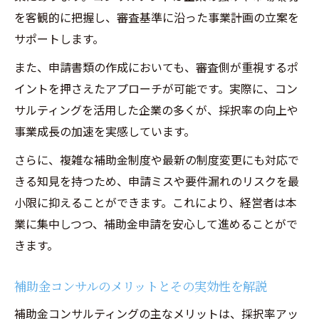
解と対策
を客観的に把握し、審査基準に沿った事業計画の立案を
優先順位向上に不可欠な事前準備の進め方
サポートします。
助成金コンサルティングの専門知識が活き
また、申請書類の作成においても、審査側が重視するポ
る場面
イントを押さえたアプローチが可能です。実際に、コン
補助金 中小企業診断士の活用法と役割
サルティングを活用した企業の多くが、採択率の向上や
経営コンサルティングで差がつく申請書の
事業成長の加速を実感しています。
書き方
さらに、複雑な補助金制度や最新の制度変更にも対応で
採択されやすい事業計画作成の具体的ポイント
きる知見を持つため、申請ミスや要件漏れのリスクを最
経営コンサルティングが導く事業計画作成
小限に抑えることができます。これにより、経営者は本
のコツ
業に集中しつつ、補助金申請を安心して進めることがで
採択されやすい補助金申請書の書き方とは
きます。
経営コンサルタントの視点で見る優先順位
補助金コンサルのメリットとその実効性を解説
の付け方
補助金コンサルティングの主なメリットは、採択率アッ
事業計画に必要な要素と具体的なポイント