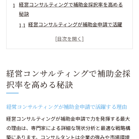
経営コンサルティングで補助金採択率を高める
秘訣
経営コンサルティングが補助金申請で活躍
する理由
補助金コンサルのメリットとその実効性を
解説
採択率アップに役立つ経営戦略の立て方
経営コンサルティングで補助金採
補助金コンサル ランキングで見る選び方の
択率を高める秘訣
ポイント
経営コンサルティングで優先順位を上げる
方法
経営コンサルティングが補助金申請で活躍する理由
補助金申請の優先順位向上には何が重要か徹底
経営コンサルティングが補助金申請で力を発揮する最大
解説
の理由は、専門家による詳細な現状分析と最適な戦略構
経営コンサルティングによる審査基準の理
築にあります。コンサルタントは企業の強みや市場環境