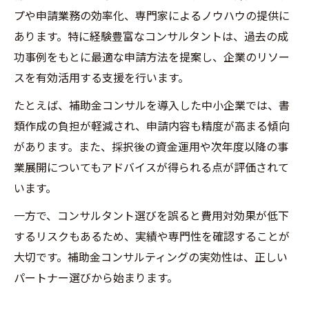
プや申請業務の効率化、専門家によるノウハウの提供に
補助金コンサルのサポートを活かす実践手
あります。特に経験豊富なコンサルタントは、過去の成
法
功事例をもとに最適な申請方法を提案し、企業のリソー
もし補助金を狙うなら経営コンサル活用が鍵
スを有効活用する支援を行います。
経営コンサルティング活用で補助金申請に
たとえば、補助金コンサルを導入した中小企業では、書
差をつける
類作成の負担が軽減され、申請内容も精度が高まる傾向
補助金コンサルサービスを選ぶ際の重要ポ
があります。また、採択後の資金運用や次年度以降の事
イント
業展開についてもアドバイスが得られる点が評価されて
中小企業診断士に相談するメリットと注意
います。
点
一方で、コンサルタント選びを誤ると費用対効果が低下
経営コンサルティングで採択率が上がる理
するリスクもあるため、実績や専門性を確認することが
由
大切です。補助金コンサルティングの実効性は、正しい
補助金コンサルの相場と費用対効果につい
パートナー選びから始まります。
て
コンサルが支援する補助金申請成功の戦略法