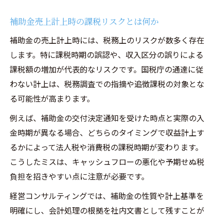
ク回避
補助金計上時の法人税基本通達の着眼点
補助金売上計上時の課税リスクとは何か
補助金収入と税務署監査での注意事項
補助金の売上計上時には、税務上のリスクが数多く存在
経営コンサルティング活用による圧縮記帳
します。特に課税時期の誤認や、収入区分の誤りによる
手法
課税額の増加が代表的なリスクです。国税庁の通達に従
補助金課税リスク低減のための会計実践例
わない計上は、税務調査での指摘や追徴課税の対象とな
る可能性が高まります。
収益認識基準に基づく補助金の扱いとは
経営コンサルティングが解説する収益認識
例えば、補助金の交付決定通知を受けた時点と実際の入
基準
金時期が異なる場合、どちらのタイミングで収益計上す
るかによって法人税や消費税の課税時期が変わります。
補助金売上計上の収益認識基準適用方法
こうしたミスは、キャッシュフローの悪化や予期せぬ税
補助金収入と収益認識のタイミング整理
負担を招きやすい点に注意が必要です。
経営コンサルティングで明確化する会計基
準
経営コンサルティングでは、補助金の性質や計上基準を
明確にし、会計処理の根拠を社内文書として残すことが
補助金収益認識の実務ポイントと注意点