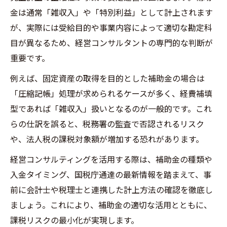
金は通常「雑収入」や「特別利益」として計上されます
経営コンサルティングで最適化する会計処
が、実際には受給目的や事業内容によって適切な勘定科
理術
目が異なるため、経営コンサルタントの専門的な判断が
補助金収入と法人税課税対象の違い解説
重要です。
補助金収益計上時の注意点と実務対応
例えば、固定資産の取得を目的とした補助金の場合は
経営コンサルティング活用時の補助金計上
「圧縮記帳」処理が求められるケースが多く、経費補填
注意点
型であれば「雑収入」扱いとなるのが一般的です。これ
補助金収益計上時期と確定通知の関係
らの仕訳を誤ると、税務署の監査で否認されるリスク
経営コンサルティングによる会計処理アド
や、法人税の課税対象額が増加する恐れがあります。
バイス
経営コンサルティングを活用する際は、補助金の種類や
補助金収入計上の実務トラブル事例と対策
入金タイミング、国税庁通達の最新情報を踏まえて、事
国税庁基準を踏まえた補助金収益計上
前に会計士や税理士と連携した計上方法の確認を徹底し
税務リスクを避けるための補助金計上方法
ましょう。これにより、補助金の適切な活用とともに、
経営コンサルティングで実現する税務リス
課税リスクの最小化が実現します。