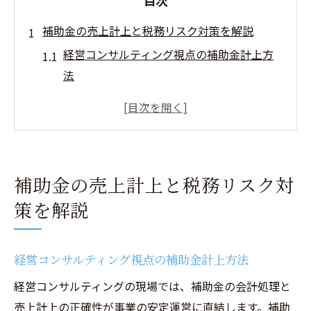
目次
補助金の売上計上と税務リスク対策を解説
経営コンサルティング視点の補助金計上方
法
補助金売上計上時の課税リスクとは何か
経営コンサルティングで学ぶ補助金収益認
識基準
補助金収入と売上を区別する実務ポイント
補助金の売上計上と税務リスク対
国税庁通達に基づく補助金計上の留意点
策を解説
経営コンサルティングを活かす補助金会計処理
経営コンサルティングが導く補助金会計処
理の流れ
経営コンサルティング視点の補助金計上方法
補助金計上時期を見極める実務プロセス
経営コンサルティングの現場では、補助金の会計処理と
補助金雑収入計上と会計上の注意点
売上計上の正確性が事業の安定運営に直結します。補助