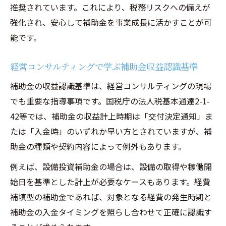
推奨されています。これにより、税務リスクへの備えが
法人経営で役立つ補助金収入計上の基本
強化され、安心して補助金を事業成長に活かすことが可
経営コンサルティング視点の補助金計上基
能です。
礎知識
補助金収入を法人経営に活かす方法
経営コンサルティングで学ぶ補助金収益認識基準
補助金売上計上の基本プロセスと注意点
補助金の収益認識基準は、経営コンサルティングの現場
経営コンサルティングが伝える会計基礎解
でも重要な指導事項です。国税庁の法人税基本通達2-1-
説
42等では、補助金の収益計上時期は「交付決定通知」ま
法人税と補助金収入計上の関連性とは
たは「入金時」のいずれか早い方とされていますが、補
助金の種類や契約内容によって例外もあります。
例えば、設備投資補助金の場合は、設備の取得や稼働開
始日を基準とした計上が必要なケースもあります。経費
補填型の補助金であれば、対象となる経費の発生時期と
補助金の入金タイミングを照らし合わせて正確に認識す