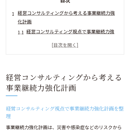
目次
経営コンサルティングから考える事業継続力強
化計画
経営コンサルティング視点で事業継続力強
化計画を整理
補助金加点に強い経営コンサルティングの
活用法
経営コンサルティングが導く認定取得のメ
経営コンサルティングから考える
リットとは
事業継続力強化計画
事業継続力強化計画で企業が得る経営改善
効果
実践的な経営コンサルティングの計画策定
経営コンサルティング視点で事業継続力強化計画を整
ポイント
理
補助金加点を狙うなら事業継続力強化計画で差
事業継続力強化計画は、災害や感染症などのリスクから