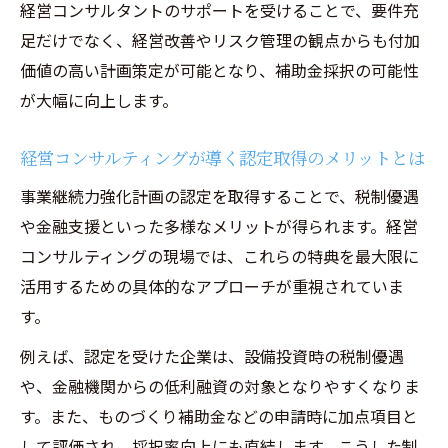
経営コンサルタントのサポートを受けることで、要件充
ント
足だけでなく、経営改善やリスク管理の観点からも付加
経営コンサルティングが示す申請書作成の
価値の高い計画策定が可能となり、補助金採択の可能性
コツ
が大幅に向上します。
採択実績から見る経営コンサルティングの
強み
経営コンサルティングが導く認定取得のメリットとは
採択率向上に貢献する経営コンサルティン
事業継続力強化計画の認定を取得することで、税制優遇
グの秘訣
や金融支援といった多様なメリットが得られます。経営
BCPとの違いを理解した賢い事業継続力強化計
コンサルティングの現場では、これらの特典を最大限に
画づくり
活用するための具体的なアプローチが重視されていま
経営コンサルティングで分かるBCPとの違
す。
い
例えば、認定を受けた企業は、設備投資時の税制優遇
BCPと事業継続力強化計画の違いを正しく
や、金融機関からの低利融資の対象となりやすくなりま
理解
す。また、ものづくり補助金などの申請時に加点項目と
経営コンサルティングが提案する最適な計
して評価され、採択率向上にも直結します。こうした制