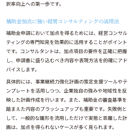
活用ポイント
択率向上への第一歩です。
事業継続力強化計画認定が企業にもたらす
補助金加点に強い経営コンサルティングの活用法
税制メリット
補助金申請において加点を得るためには、経営コンサル
税制優遇を最大化する経営コンサルティン
ティングの専門知見を効果的に活用することがポイント
グの手法
です。コンサルタントは、加点項目の要件を正確に把握
認定取得で実現する資金繰り改善の経営コ
し、申請書に盛り込むべき内容や表現方法を的確にアド
ンサルティング術
バイスします。
税制優遇を受けるための経営コンサルティ
ング実践例
具体的には、事業継続力強化計画の策定支援ツールやテ
ンプレートを活用しつつ、企業独自の強みや地域性を反
採択率向上に効く経営コンサルティング式の計
映した計画作成を行います。また、補助金の審査基準を
画策定術
踏まえた内容のブラッシュアップも重要です。失敗例と
採択率を高める経営コンサルティングの計
して、一般的な雛形を流用しただけで実態と乖離した計
画策定法
画は、加点を得られないケースが多く見られます。
事業継続力強化計画で加点を狙う策定ポイ