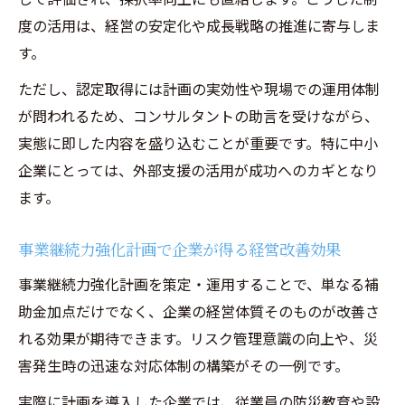
画策定
度の活用は、経営の安定化や成長戦略の推進に寄与しま
補助金加点に有利な計画とBCPの違いを整
す。
理
ただし、認定取得には計画の実効性や現場での運用体制
経営コンサルティングが語る計画選択のポ
が問われるため、コンサルタントの助言を受けながら、
イント
実態に即した内容を盛り込むことが重要です。特に中小
メリットとデメリットから見る補助金加点の秘
企業にとっては、外部支援の活用が成功へのカギとなり
訣
ます。
経営コンサルティング視点で見るメリット
と注意点
事業継続力強化計画で企業が得る経営改善効果
事業継続力強化計画で加点を得るデメリッ
事業継続力強化計画を策定・運用することで、単なる補
トの理解
助金加点だけでなく、企業の経営体質そのものが改善さ
メリットを最大化する経営コンサルティン
れる効果が期待できます。リスク管理意識の向上や、災
グ戦略
害発生時の迅速な対応体制の構築がその一例です。
加点項目を押さえる経営コンサルティング
実際に計画を導入した企業では、従業員の防災教育や設