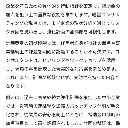
をつける方法
企業を守るための具体的な行動指針を策定し、補助金の
経営コンサルティングが補助金加点へ導く
加点を狙う上で重要な役割を果たします。経営コンサル
理由
ティングの現場では、まず企業の現状分析を通じてリス
事業継続力強化計画で補助金加点を確実に
ク要因を洗い出し、強化計画の全体像を可視化します。
得る方法
計画策定の初期段階では、経営者自身が自社の弱点や事
加点項目を押さえる経営コンサルティング
業継続上の課題を明確に認識することが不可欠です。コ
の視点
ンサルタントは、ヒアリングやワークショップを活用
経営コンサルティング活用で補助金採択率
し、現場の声を反映した現実的な対策案をまとめます。
を高める
これにより、計画が形骸化せず、実効性を持った内容と
なります。
事業継続力強化計画認定で得られる加点メ
リット
例えば、過去に事業継続力強化計画を策定した中小企業
事業継続力強化計画の認定がもたらす税制優遇
では、災害時の連絡網や設備のバックアップ体制が明文
活用法
化され、従業員の安心感向上とともに、補助金申請時の
経営コンサルティングで分かる税制優遇の
加点項目として高く評価されました。計画の整理は、採