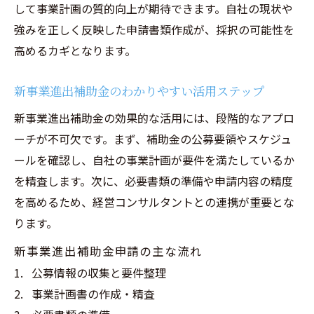
して事業計画の質的向上が期待できます。自社の現状や
申請代行とコンサルティングの連携による
強みを正しく反映した申請書類作成が、採択の可能性を
強み
高めるカギとなります。
中小企業が採択率を上げるための具体的対
策
新事業進出補助金のわかりやすい活用ステップ
申請準備に役立つ新事業進出補助金のポイント
新事業進出補助金の効果的な活用には、段階的なアプロ
集
ーチが不可欠です。まず、補助金の公募要領やスケジュ
経営コンサルティング視点の申請準備の進
ールを確認し、自社の事業計画が要件を満たしているか
め方
を精査します。次に、必要書類の準備や申請内容の精度
新事業進出補助金の公募要領重要ポイント
を高めるため、経営コンサルタントとの連携が重要とな
解説
ります。
補助金スケジュール把握で申請漏れを防ぐ
新事業進出補助金申請の主な流れ
コツ
公募情報の収集と要件整理
中小企業新事業進出補助金の対象経費の整
事業計画書の作成・精査
理法