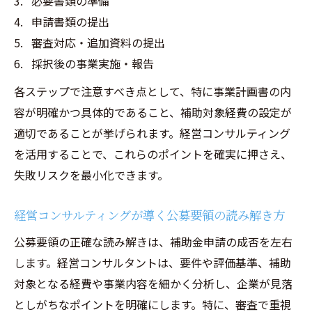
必要書類の準備
採択率アップのために今から準備したい事
申請書類の提出
項
審査対応・追加資料の提出
効率的な資金調達を実現する補助金制度の活か
採択後の事業実施・報告
し方
各ステップで注意すべき点として、特に事業計画書の内
経営コンサルティングで最適な補助金制度
容が明確かつ具体的であること、補助対象経費の設定が
選び
適切であることが挙げられます。経営コンサルティング
新事業進出補助金の活用事例と運用ポイン
を活用することで、これらのポイントを確実に押さえ、
ト
失敗リスクを最小化できます。
資金調達リスクを減らす経営コンサルティ
経営コンサルティングが導く公募要領の読み解き方
ング戦略
補助金申請代行と連携した効率的な資金確
公募要領の正確な読み解きは、補助金申請の成否を左右
保
します。経営コンサルタントは、要件や評価基準、補助
中小企業が新市場へ進出するための資金調
対象となる経費や事業内容を細かく分析し、企業が見落
達手法
としがちなポイントを明確にします。特に、審査で重視