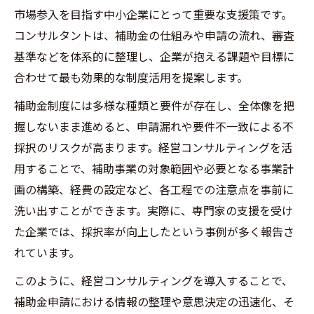
市場参入を目指す中小企業にとって重要な支援策です。
2025年に向けた補助金スケジュールの把握
コンサルタントは、補助金の仕組みや申請の流れ、審査
法
基準などを体系的に整理し、企業が抱える課題や目標に
採択率向上のための事業計画作成のポイン
合わせて最も効果的な制度活用を提案します。
ト
補助金制度には多様な種類と要件が存在し、全体像を把
補助金申請ノウハウと経営コンサルティン
握しないまま進めると、申請漏れや要件不一致による不
グの相乗効果
採択のリスクが高まります。経営コンサルティングを活
補助金採択率を高める経営コンサルティング活
用することで、補助事業の対象範囲や必要となる事業計
用法
画の構築、経費の設定など、各工程での注意点を事前に
経営コンサルティングで採択率向上を実現
洗い出すことができます。実際に、専門家の支援を受け
する方法
た企業では、採択率が向上したという事例が多く報告さ
補助金採択結果を分析し戦略に反映させる
れています。
コツ
このように、経営コンサルティングを導入することで、
新事業進出補助金の例を参考に計画をブラ
補助金申請における情報の整理や意思決定の迅速化、そ
ッシュアップ