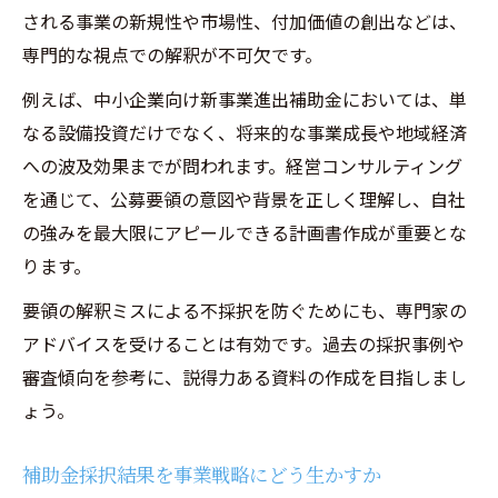
される事業の新規性や市場性、付加価値の創出などは、
中小企業が新市場へ挑むための補助金最新情報
専門的な視点での解釈が不可欠です。
経営コンサルティングで得る新事業進出補
助金最新情報
例えば、中小企業向け新事業進出補助金においては、単
なる設備投資だけでなく、将来的な事業成長や地域経済
2025年の補助金動向と中小企業の注目点
への波及効果までが問われます。経営コンサルティング
新市場進出に役立つ補助金の種類と特徴
を通じて、公募要領の意図や背景を正しく理解し、自社
申請スケジュールと公募要領の変更点に注
の強みを最大限にアピールできる計画書作成が重要とな
目
ります。
中小企業新事業進出補助金採択事例の傾向
要領の解釈ミスによる不採択を防ぐためにも、専門家の
分析
アドバイスを受けることは有効です。過去の採択事例や
審査傾向を参考に、説得力ある資料の作成を目指しまし
ょう。
補助金採択結果を事業戦略にどう生かすか