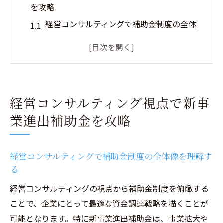
を攻略
経営コンサルティングで補助金制度の全体
像を理解する
新事業進出補助金のわかりやすい活用ステ
ップ
経営コンサルティングが導く公募要領の読
経営コンサルティング視点で新事
み解き方
業進出補助金を攻略
補助金採択結果を事業戦略にどう生かすか
中小企業向け新事業進出補助金の最新動向
成功を導く新事業進出補助金の申請ノウハウ
経営コンサルティングで補助金制度の全体像を理解す
る
経営コンサルティングが申請準備にもたら
す安心感
経営コンサルティングの視点から補助金制度を俯瞰する
新事業進出補助金申請代行のメリットと注
ことで、企業にとって最適な資金調達戦略を描くことが
意点
可能となります。特に新事業進出補助金は、事業拡大や