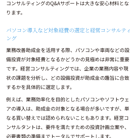
コンサルティングのQ&Aサポートは大きな安心材料とな
業務改善助成金を活かした個人事業主の体
ります。
験談
経営コンサルティングで車両購入補助金を狙う
パソコン導入など対象経費の選定と経営コンサルティ
方法
ング
車両購入に強い経営コンサルティングの活
業務改善助成金を活用する際、パソコンや車両などの設
用術
備投資が対象経費となるかどうかの見極めは非常に重要
業務改善助成金の車両購入事例を徹底解説
です。経営コンサルティングでは、企業の業務内容や現
経営コンサルティングが申請成功率を高め
状の課題を分析し、どの設備投資が助成金の趣旨に合致
る理由
するかを具体的に選定します。
車両導入に必要な助成金のポイントを整理
例えば、業務効率化を目的としたパソコンやソフトウェ
個人事業主も活用できる経営コンサルティ
アの導入は、助成金の対象となる場合が多いですが、単
ング事例
なる買い替えでは認められないこともあります。経営コ
個人事業主も安心の業務効率化プラン徹底解説
ンサルタントは、要件を満たすための投資計画立案や、
必要書類の準備までトータルでサポートします。
個人事業主向け経営コンサルティングの導