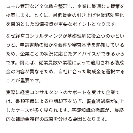
の実践法
ュール管理など全体像を整理し、企業に最適な支援策を
補助金獲得に役立つ経営コンサルティング
提案します。とくに、最低賃金の引き上げや業務効率化
の戦略構築
を目的とした設備投資が重要なポイントとなります。
経営コンサルティングで業務改善助成金の
なぜ経営コンサルティングが基礎理解に役立つのかとい
審査対策
うと、申請書類の細かな要件や審査基準を熟知している
車両購入や設備投資の申請準備を徹底サポ
ため、企業ごとの状況に応じたアドバイスができるから
ート
です。例えば、従業員数や業種によって適用される助成
金の内容が異なるため、自社に合った助成金を選択する
経営コンサルティングで生産性向上を実現
ことが重要です。
する方法
補助金申請なら業務効率化と経営相談が鍵に
実際に経営コンサルタントのサポートを受けた企業で
経営コンサルティングで申請書類作成を効
は、書類不備による申請却下を防ぎ、審査通過率が向上
率化
したケースが多く見られます。基礎知識の徹底が、最終
的な補助金獲得の成否を分ける要因となります。
業務効率化がもたらす補助金獲得のメリッ
ト