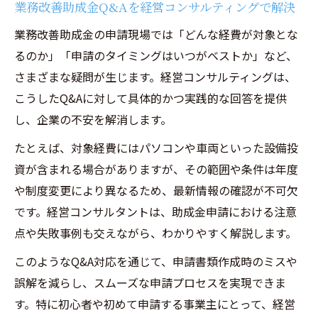
業務改善助成金Q&Aを経営コンサルティングで解決
補助金制度を経営コンサルティング視点で
業務改善助成金の申請現場では「どんな経費が対象とな
見直す
るのか」「申請のタイミングはいつがベストか」など、
業務改善助成金の対象経費を正しく把握す
さまざまな疑問が生じます。経営コンサルティングは、
る方法
こうしたQ&Aに対して具体的かつ実践的な回答を提供
個人事業主の経営相談が補助金成功に直結
し、企業の不安を解消します。
事例に学ぶ業務効率化と補助金活用のコツ
たとえば、対象経費にはパソコンや車両といった設備投
経営コンサルティングによる業務効率改善
資が含まれる場合がありますが、その範囲や条件は年度
事例を解説
や制度変更により異なるため、最新情報の確認が不可欠
補助金活用の成功事例と経営コンサルティ
です。経営コンサルタントは、助成金申請における注意
ングの関係
点や失敗事例も交えながら、わかりやすく解説します。
パソコン導入で業務効率化を図った事例紹
このようなQ&A対応を通じて、申請書類作成時のミスや
介
誤解を減らし、スムーズな申請プロセスを実現できま
車両購入を経営コンサルティングで支援し
す。特に初心者や初めて申請する事業主にとって、経営
た実践例