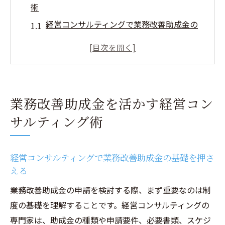
術
経営コンサルティングで業務改善助成金の
基礎を押さえる
業務改善助成金Q&Aを経営コンサルティン
グで解決
パソコン導入など対象経費の選定と経営コ
業務改善助成金を活かす経営コン
ンサルティング
サルティング術
個人事業主1人でも安心な経営コンサルティ
ング支援
事例を参考にする経営コンサルティングの
経営コンサルティングで業務改善助成金の基礎を押さ
活用法
える
経営コンサルティングが導く効率化と補助金獲
業務改善助成金の申請を検討する際、まず重要なのは制
得戦略
度の基礎を理解することです。経営コンサルティングの
業務効率化を進める経営コンサルティング
専門家は、助成金の種類や申請要件、必要書類、スケジ