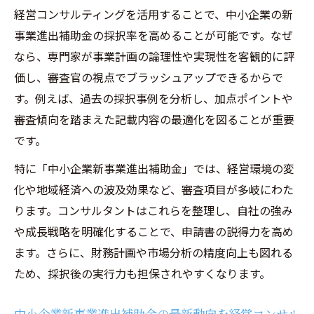
新事業進出補助金を活かす成長戦略の要点
経営コンサルティングを活用することで、中小企業の新
経営コンサルティング視点でみる補助金活
事業進出補助金の採択率を高めることが可能です。なぜ
用戦略の立案法
なら、専門家が事業計画の論理性や実現性を客観的に評
新事業進出補助金の公募要領を経営コンサ
価し、審査官の視点でブラッシュアップできるからで
ルティングが読み解く
す。例えば、過去の採択事例を分析し、加点ポイントや
審査傾向を踏まえた記載内容の最適化を図ることが重要
補助金スケジュールに合わせた成長計画の
です。
経営コンサルティング
補助金採択結果を経営コンサルティングで
特に「中小企業新事業進出補助金」では、経営環境の変
分析し活用
化や地域経済への波及効果など、審査項目が多岐にわた
ります。コンサルタントはこれらを整理し、自社の強み
経営コンサルティングが推奨する補助金活
や成長戦略を明確化することで、申請書の説得力を高め
用の成功事例
ます。さらに、財務計画や市場分析の精度向上も図れる
補助金活用におけるコンサルの真価を探る
ため、採択後の実行力も担保されやすくなります。
経営コンサルティングが果たす補助金活用
の役割と効果
中小企業新事業進出補助金の最新動向を経営コンサル