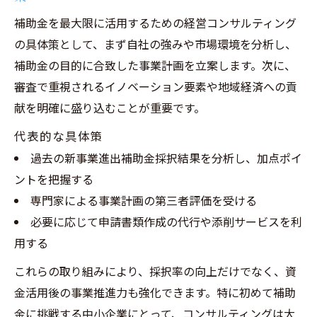
支援の落とし穴
補助金を最大限に活用するための経営コンサルティング
補助金申請の成功を左右する経営コンサル
の具体策として、まず自社の強みや市場環境を分析し、
ティングの助言
補助金の目的に合致した事業計画を立案します。次に、
中小企業の新事業進出成功例から学ぶ実践法
審査で重視されるイノベーション要素や地域経済への貢
経営コンサルティングで新事業進出補助金
献を明確に盛り込むことが重要です。
の活用事例を探る
代表的な具体策
実践的な経営コンサルティングによる補助
過去の新事業進出補助金採択結果を分析し、加点ポイ
金活用のポイント
ントを把握する
経営コンサルティングが明かす新事業進出
専門家による事業計画の第三者評価を受ける
補助金の成功要素
必要に応じて申請書類作成の代行や添削サービスを利
補助金採択結果から見る経営コンサルティ
用する
ングの有効性
これらの取り組みにより、採択率の向上だけでなく、資
経営コンサルティングを通じた事業計画策
金活用後の事業推進力も強化できます。特に初めて補助
定の工夫
金に挑戦する中小企業にとって、コンサルティングは大