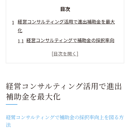
目次
経営コンサルティング活用で進出補助金を最大
化
経営コンサルティングで補助金の採択率向
上を図る方法
中小企業新事業進出補助金の最新動向を経
営コンサルティングが解説
経営コンサルティングを活かした補助金申
経営コンサルティング活用で進出
請スケジュールの立て方
補助金を最大化
補助金活用を成功に導く経営コンサルティ
ングの具体策
経営コンサルティング導入で補助金申請ミ
経営コンサルティングで補助金の採択率向上を図る方
スを防ぐポイント
法