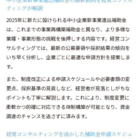
ものづくり補助金コンサルと新事業進出補
ティングが解説
助金の違いを解説
2025年に新たに設けられる中小企業新事業進出補助金
経営コンサルティングならではの補助金申
は、これまでの事業再構築補助金と異なり、より多様な
請支援とは
業種・事業形態の挑戦を後押しする内容です。経営コン
中小企業新事業進出補助金申請代行のリス
サルティングでは、最新の公募要領や採択結果の傾向を
クと適切な支援
いち早く分析し、企業ごとに最適な申請方針を提案しま
経営コンサルティングで補助金不採択を防
す。
ぐポイント
また、制度改正による申請スケジュールや必要書類の変
適正な申請で経営コンサルティングの効果を高
更点、採択基準の見直しなど、経営者が見落としがちな
める
ポイントも丁寧に解説します。これにより、制度変更に
経営コンサルティングを活かした正規の補
柔軟かつ的確に対応できる体制構築が可能となり、資金
助金申請手順
調達のチャンスを逃さずに済みます。
新事業進出補助金申請代行との違いを経営
コンサルティングで確認
経営コンサルティングを活かした補助金申請スケジュ