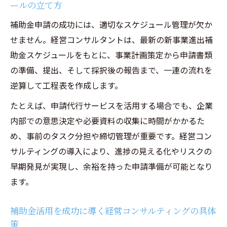
ールの立て方
経営コンサルティングによる申請書類作成
の実務ポイント
補助金申請の成功には、適切なスケジュール管理が欠か
せません。経営コンサルタントは、最新の新事業進出補
補助金申請で経営コンサルティングが重視
助金スケジュールをもとに、事業計画策定から申請書類
する法令遵守
の準備、提出、そして採択後の報告まで、一連の流れを
経営コンサルティングが推奨する申請準備
逆算して工程表を作成します。
の進め方
申請手続きの注意点と経営支援の最前線
たとえば、申請代行サービスを活用する場合でも、企業
内部での意思決定や必要資料の収集に時間がかかるた
経営コンサルティングが伝える補助金申請
め、事前のタスク分担や締切管理が重要です。経営コン
手続きの基本
サルティングの導入により、進捗の見える化やリスクの
新事業進出補助金の電子申請を経営コンサ
早期発見が実現し、余裕を持った申請準備が可能となり
ルティングでサポート
ます。
法改正に対応した経営コンサルティングの
申請手続き最新情報
補助金活用を成功に導く経営コンサルティングの具体
経営コンサルティング導入時の補助金申請
策