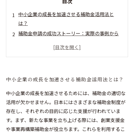
目次
中小企業の成長を加速させる補助金活用法と
は？
補助金申請の成功ストーリー：実際の事例から
学ぶ
効果的な書類準備で補助金取得の近道を探る
業界動向を押さえた戦略的補助金の選び方
持続可能な成長を実現するための補助金活用の
中小企業の成長を加速させる補助金活用法とは？
ステップ
成果を上げるための中小企業向け成功体験と教
中小企業の成長を加速させるためには、補助金の適切な
訓
活用が欠かせません。日本にはさまざまな補助金制度が
存在し、それぞれの目的に応じた支援が行われていま
あなたのビジネスを変える補助金活用の第一歩
す。まず、新たな事業を立ち上げる際には、創業支援金
や事業再構築補助金が役立ちます。これらを利用するこ