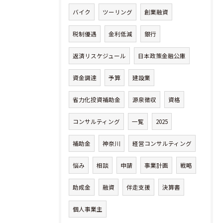
バイク
ツーリング
創業融資
税制優遇
金利低減
銀行
返済リスケジュール
日本政策金融公庫
資金調達
予算
建設業
省力化投資補助金
源泉徴収
資格
コンサルティング
一覧
2025
補助金
神奈川
経営コンサルティング
悩み
相談
申請
事業計画
戦略
助成金
融資
伴走支援
決算書
個人事業主