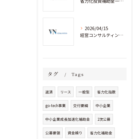
省力化投資補助金一般型を経営コンサルティングと安心して活用するための実践ノウハウ
2026/04/15
経営コンサルティングと省力化補助金で人手不足企業が成果を出す実践事例集
タグ
Tags
返済
リース
一般型
省力化指数
go-tech事業
交付要綱
中小企業
中小企業成長加速化補助金
2次公募
公募要領
資金繰り
省力化補助金