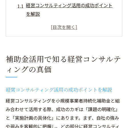
経営コンサルティング活用の成功ポイント
を解説
小規模事業者持続化補助金と経営改善の関
係性を知る
補助金とコンサル費用の適切な使い分け方
法
補助金活用で知る経営コンサルテ
経営コンサルティング導入による補助金申
ィングの真価
請の利点とは
持続化補助金活用で見える経営課題の発見
法
経営コンサルティング活用の成功ポイントを解説
持続化補助金と経営コンサル利用の実践例
経営コンサルティングを小規模事業者持続化補助金と組
経営コンサルティング導入事例に学ぶ実践
み合わせて活用する際、成功のカギは「課題の明確化」
ポイント
と「実施計画の具体化」にあります。まず、自社の強み
持続化補助金で実現した経営効率化の具体
や弱みを客観的に把握し、どの部分に経営コンサルティ