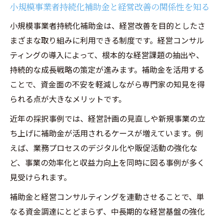
小規模事業者持続化補助金と経営改善の関係性を知る
補助金活用時の経費区分と経営コンサルの
小規模事業者持続化補助金は、経営改善を目的としたさ
関係
まざまな取り組みに利用できる制度です。経営コンサル
持続化補助金における経費計上の実務ポイ
ティングの導入によって、根本的な経営課題の抽出や、
ント
持続的な成長戦略の策定が進みます。補助金を活用する
従業員がいない場合の補助金申請ポイント
ことで、資金面の不安を軽減しながら専門家の知見を得
経営コンサルティング活用の個人申請の注
られる点が大きなメリットです。
意点
近年の採択事例では、経営計画の見直しや新規事業の立
従業員なしでも活用できる持続化補助金の
ち上げに補助金が活用されるケースが増えています。例
工夫
えば、業務プロセスのデジタル化や販促活動の強化な
小規模事業者持続化補助金の対象者要件を
ど、事業の効率化と収益力向上を同時に図る事例が多く
整理
見受けられます。
補助金申請時に大切なコンサル利用のポイ
補助金と経営コンサルティングを連動させることで、単
ント
なる資金調達にとどまらず、中長期的な経営基盤の強化
従業員がいない場合の経営コンサル費用の