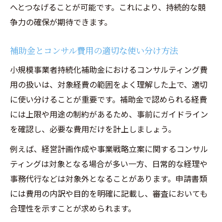
へとつなげることが可能です。これにより、持続的な競
扱い方
争力の確保が期待できます。
経営コンサルティング費用の補助対象可否を探
る
補助金とコンサル費用の適切な使い分け方法
経営コンサルティング費用の補助対象可否
小規模事業者持続化補助金におけるコンサルティング費
を正確に解説
用の扱いは、対象経費の範囲をよく理解した上で、適切
補助金申請でコンサル費用が認められるケ
に使い分けることが重要です。補助金で認められる経費
ースとは
には上限や用途の制約があるため、事前にガイドライン
小規模事業者持続化補助金とコンサル費用
を確認し、必要な費用だけを計上しましょう。
の関係
例えば、経営計画作成や事業戦略立案に関するコンサル
コンサルティング費用の補助対象判断ガイ
ティングは対象となる場合が多い一方、日常的な経理や
ド
事務代行などは対象外となることがあります。申請書類
補助金における経営コンサル費用の最新見
には費用の内訳や目的を明確に記載し、審査においても
解を紹介
合理性を示すことが求められます。
採択事例から読み解く補助金活用の秘訣