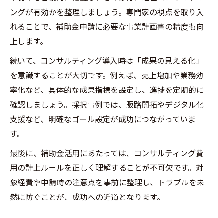
例紹介
ングが有効かを整理しましょう。専門家の視点を取り入
小規模事業者持続化補助金採択事例から得
れることで、補助金申請に必要な事業計画書の精度も向
る知見
上します。
補助金活用と経営コンサルの併用成功例を
続いて、コンサルティング導入時は「成果の見える化」
徹底分析
を意識することが大切です。例えば、売上増加や業務効
コンサルティング費用と補助金利用時の注
率化など、具体的な成果指標を設定し、進捗を定期的に
意点
確認しましょう。採択事例では、販路開拓やデジタル化
支援など、明確なゴール設定が成功につながっていま
補助金対象経費に関する最新の考え方を解説
す。
経営コンサルティング費用の補助対象性を
最新解説
最後に、補助金活用にあたっては、コンサルティング費
小規模事業者持続化補助金の対象経費を正
用の計上ルールを正しく理解することが不可欠です。対
しく理解
象経費や申請時の注意点を事前に整理し、トラブルを未
然に防ぐことが、成功への近道となります。
コンサル費用が補助金対象になる条件と注
意点