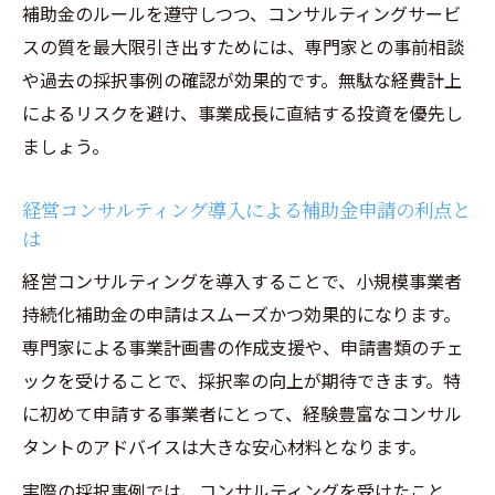
補助金のルールを遵守しつつ、コンサルティングサービ
小規模事業者持続化補助金採択事例の共通
スの質を最大限引き出すためには、専門家との事前相談
点を分析
や過去の採択事例の確認が効果的です。無駄な経費計上
経営コンサルティング活用で採択された実
によるリスクを避け、事業成長に直結する投資を優先し
例紹介
ましょう。
採択事例に学ぶ補助金活用の実践的アプロ
ーチ
経営コンサルティング導入による補助金申請の利点と
は
コンサルティング導入による事業成長のヒ
ント
経営コンサルティングを導入することで、小規模事業者
持続化補助金採択結果を活かした経営戦略
持続化補助金の申請はスムーズかつ効果的になります。
の立て方
専門家による事業計画書の作成支援や、申請書類のチェ
ックを受けることで、採択率の向上が期待できます。特
に初めて申請する事業者にとって、経験豊富なコンサル
タントのアドバイスは大きな安心材料となります。
実際の採択事例では、コンサルティングを受けたこと