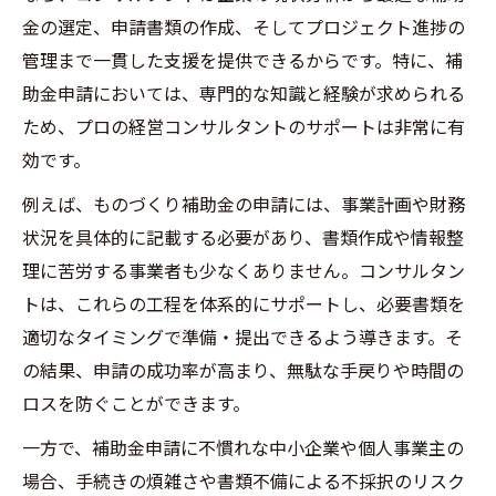
の法的ルール
金の選定、申請書類の作成、そしてプロジェクト進捗の
ものづくり補助金申請代行の認定支援機関
管理まで一貫した支援を提供できるからです。特に、補
を見極める
助金申請においては、専門的な知識と経験が求められる
行政書士法改正で変わる補助金申請の注意
ため、プロの経営コンサルタントのサポートは非常に有
点
効です。
最新の補助金条件と経営コンサルの実践対
例えば、ものづくり補助金の申請には、事業計画や財務
応例
状況を具体的に記載する必要があり、書類作成や情報整
経営コンサルティングが支援する合法サポ
理に苦労する事業者も少なくありません。コンサルタン
ート体制
トは、これらの工程を体系的にサポートし、必要書類を
適切なタイミングで準備・提出できるよう導きます。そ
違法代行業者を避けるための見分け方ガイド
の結果、申請の成功率が高まり、無駄な手戻りや時間の
経営コンサルティングで安心の業者選びを
ロスを防ぐことができます。
実現
違法なものづくり補助金代行を見抜く判断
一方で、補助金申請に不慣れな中小企業や個人事業主の
基準
場合、手続きの煩雑さや書類不備による不採択のリスク