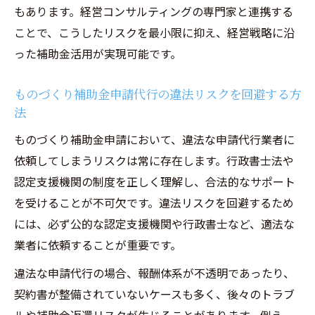
もあります。経営コンサルティングの専門家と連携する
認定支援機関の選び方と経営コンサルの活
ことで、こうしたリスクを最小限に抑え、経営戦略に沿
用法
った補助金活用が実現可能です。
違法リスクを回避する補助金サポートチェ
ックリスト
ものづくり補助金申請代行の違法リスクを回避する方
ものづくり補助金申請の安全なコンサル活
法
用術
ものづくり補助金申請において、違法な申請代行業者に
申請サポート選びに欠かせない経営コンサルの
依頼してしまうリスクは常に存在します。行政書士法や
視点
認定支援機関の制度を正しく理解し、合法的なサポート
経営コンサルティングが提案するサポート
を受けることが不可欠です。違法リスクを回避するため
業者の選定法
には、必ず公的な認定支援機関や行政書士など、適法な
ものづくり補助金申請代行の着手金なしサ
業者に依頼することが重要です。
ービス比較
違法な申請代行の場合、報酬体系が不透明であったり、
補助金申請で重視すべき経営コンサルのア
契約書が整備されていないケースも多く、後々のトラブ
ドバイス