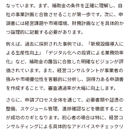
なっています。まず、補助金の条件を正確に理解し、自
イス
社の事業計画と合致させることが第一歩です。次に、申
着手金なし支援の実態とコスト比較のコツ
請書には経営課題や市場環境、財務計画などを具体的か
経営コンサルティングが解説する着手金な
つ論理的に記載する必要があります。
し申請支援
例えば、過去に採択された事例では、「新規設備導入に
ものづくり補助金申請代行の料金比較ポイ
よる生産性向上」「デジタル化への投資による業務効率
ント
化」など、補助金の趣旨に合致した明確なビジョンが評
コストパフォーマンス重視の補助金コンサ
価されています。また、経営コンサルタントが事業者の
ル選び
強みや市場優位性を客観的に分析し、説得力ある申請書
経営コンサルティングで実現する無駄のな
を作成することで、審査通過率が大幅に向上します。
い支援
さらに、申請プロセス全体を通じて、必要書類や証憑の
安心の着手金なしサービスを見極める方法
整備、スケジュール管理、進捗確認などを徹底すること
が成功のカギとなります。初心者の場合は特に、経営コ
ンサルティングによる具体的なアドバイスやチェックリ