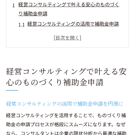
経営コンサルティングで叶える安心のものづく
り補助金申請
経営コンサルティングの活用で補助金申請
を円滑に
ものづくり補助金申請代行の違法リスクを
回避する方法
経営コンサルティングが明かす補助金申請
経営コンサルティングで叶える安
の成功要素
心のものづくり補助金申請
補助金申請代行の料金体系と経営コンサル
の視点
安心して任せるものづくり補助金申請サポ
経営コンサルティングの活用で補助金申請を円滑に
ート術
経営コンサルティングを活用することで、ものづくり補
合法的に進める補助金手続きの最新ポイント
助金の申請プロセスが格段にスムーズになります。なぜ
経営コンサルティングで守る補助金手続き
なら、コンサルタントは企業の現状分析から最適な補助