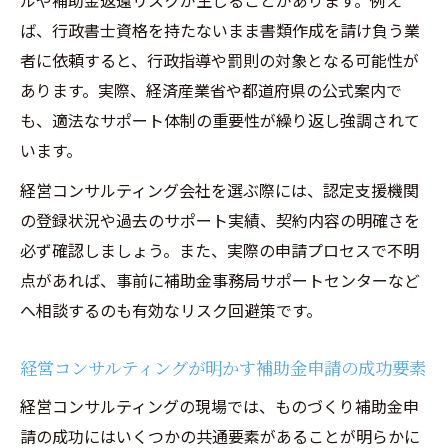
ルや補助金返還リスクが生じることがあります。例え
支援範囲が明確なコンサルタント選びのポ
ば、行政書士資格を持たないまま書類作成を請け負う業
イント
者に依頼すると、行政指導や罰則の対象となる可能性が
経営コンサルティングによる申請サポート
あります。実際、経済産業省や都道府県の公式案内で
の質評価
も、適法なサポート体制の重要性が繰り返し強調されて
補助金条件の確認で失敗を未然に防ぐ方法
います。
経営コンサルティングで押さえる補助金条
経営コンサルティング会社を選ぶ際には、認定支援機関
件の要点
の登録状況や過去のサポート実績、契約内容の明確さを
ものづくり補助金事務局サポートセンター
必ず確認しましょう。また、実際の申請プロセスで不明
情報の活用法
点があれば、事前に補助金事務局サポートセンターなど
経営コンサルティングが示す条件確認のチ
へ相談するのも有効なリスク回避策です。
ェックリスト
経営コンサルティングが明かす補助金申請の成功要素
対象外となる補助金案件を見極める実践ポ
イント
経営コンサルティングの現場では、ものづくり補助金申
請の成功にはいくつかの共通要素があることが明らかに
条件の誤認防止に役立つコンサルのアドバ