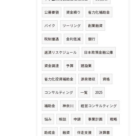
公募要領
資金繰り
省力化補助金
バイク
ツーリング
創業融資
税制優遇
金利低減
銀行
返済リスケジュール
日本政策金融公庫
資金調達
予算
建設業
省力化投資補助金
源泉徴収
資格
コンサルティング
一覧
2025
補助金
神奈川
経営コンサルティング
悩み
相談
申請
事業計画
戦略
助成金
融資
伴走支援
決算書