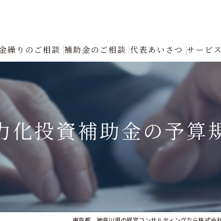
金繰りのご相談
補助金のご相談
代表あいさつ
サービ
創業融資コンサルタントの選び方と成功の秘訣｜確実な資金調達をプロが
返済が厳しい
力化投資補助金の予算
融資について
創業融資
銀行への返済リスケジュール（条件変更）の手続きと進め方｜資金繰り改
認定支援機関による「税制優遇・金利低減」フル活用支援
東京都、神奈川県の経営コンサルティングなら株式会