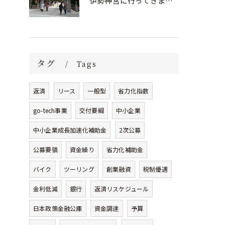
伊勢神宮に行ってきました！
タグ
Tags
返済
リース
一般型
省力化指数
go-tech事業
交付要綱
中小企業
中小企業成長加速化補助金
2次公募
公募要領
資金繰り
省力化補助金
バイク
ツーリング
創業融資
税制優遇
金利低減
銀行
返済リスケジュール
日本政策金融公庫
資金調達
予算