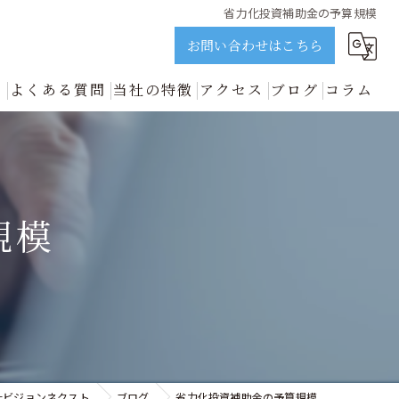
省力化投資補助金の予算規模
お問い合わせはこちら
ス
よくある質問
当社の特徴
アクセス
ブログ
コラム
誠実に解説 | ビジョンネクスト
資金調達
新着情報
開業
規模
中小企業
事業再生
善のプロが誠実に解説 | ビジョンネクスト
社ビジョンネクスト
ブログ
省力化投資補助金の予算規模