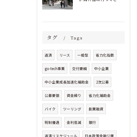
タグ
Tags
返済
リース
一般型
省力化指数
go-tech事業
交付要綱
中小企業
中小企業成長加速化補助金
2次公募
公募要領
資金繰り
省力化補助金
バイク
ツーリング
創業融資
税制優遇
金利低減
銀行
返済リスケジュール
日本政策金融公庫