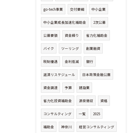
go-tech事業
交付要綱
中小企業
中小企業成長加速化補助金
2次公募
公募要領
資金繰り
省力化補助金
バイク
ツーリング
創業融資
税制優遇
金利低減
銀行
返済リスケジュール
日本政策金融公庫
資金調達
予算
建設業
省力化投資補助金
源泉徴収
資格
コンサルティング
一覧
2025
補助金
神奈川
経営コンサルティング