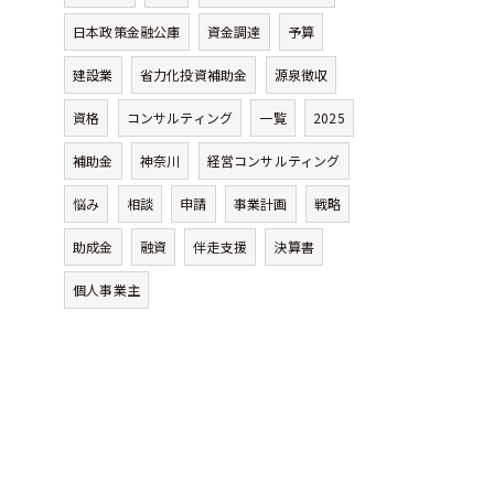
日本政策金融公庫
資金調達
予算
建設業
省力化投資補助金
源泉徴収
資格
コンサルティング
一覧
2025
補助金
神奈川
経営コンサルティング
悩み
相談
申請
事業計画
戦略
助成金
融資
伴走支援
決算書
個人事業主