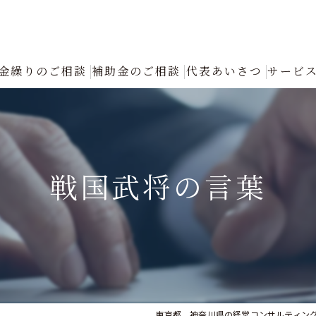
金繰りのご相談
補助金のご相談
代表あいさつ
サービ
創業融資コンサルタントの選び方と成功の秘訣｜確実な資金調達をプロが
返済が厳しい
戦国武将の言葉
融資について
創業融資
銀行への返済リスケジュール（条件変更）の手続きと進め方｜資金繰り改
認定支援機関による「税制優遇・金利低減」フル活用支援
東京都、神奈川県の経営コンサルティン