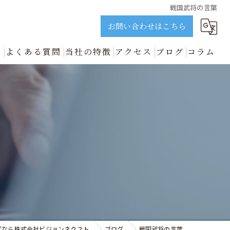
戦国武将の言葉
お問い合わせはこちら
ス
よくある質問
当社の特徴
アクセス
ブログ
コラム
誠実に解説 | ビジョンネクスト
資金調達
新着情報
開業
中小企業
事業再生
善のプロが誠実に解説 | ビジョンネクスト
グなら株式会社ビジョンネクスト
ブログ
戦国武将の言葉