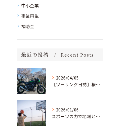
中小企業
事業再生
補助金
最近の投稿
Recent Posts
2026/04/05
【ツーリング日誌】桜満開！茨城の里山を駆け抜け、愛宕神社へ
2026/01/06
スポーツの力で地域と教育の未来を創る。部活動の「地域移行」に挑む若き起業家