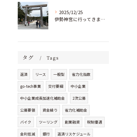
2025/12/25
伊勢神宮に行ってきました！
タグ
Tags
返済
リース
一般型
省力化指数
go-tech事業
交付要綱
中小企業
中小企業成長加速化補助金
2次公募
公募要領
資金繰り
省力化補助金
バイク
ツーリング
創業融資
税制優遇
金利低減
銀行
返済リスケジュール