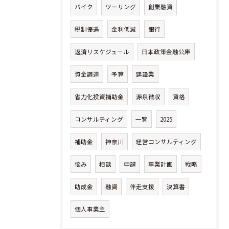
バイク
ツーリング
創業融資
税制優遇
金利低減
銀行
返済リスケジュール
日本政策金融公庫
資金調達
予算
建設業
省力化投資補助金
源泉徴収
資格
コンサルティング
一覧
2025
補助金
神奈川
経営コンサルティング
悩み
相談
申請
事業計画
戦略
助成金
融資
伴走支援
決算書
個人事業主