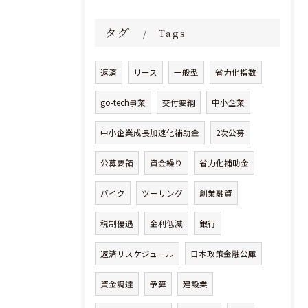
タグ
Tags
返済
リース
一般型
省力化指数
go-tech事業
交付要綱
中小企業
中小企業成長加速化補助金
2次公募
公募要領
資金繰り
省力化補助金
バイク
ツーリング
創業融資
税制優遇
金利低減
銀行
返済リスケジュール
日本政策金融公庫
資金調達
予算
建設業